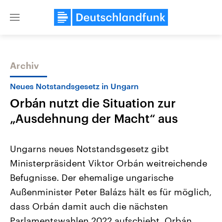
Close
menu
Archiv
Themen
Neues Notstandsgesetz in Ungarn
Orbán nutzt die Situation zur
„Ausdehnung der Macht“ aus
Ungarns neues Notstandsgesetz gibt
Ministerpräsident Viktor Orbán weitreichende
Landtagswahl Sachsen-Anhalt
USA
Befugnisse. Der ehemalige ungarische
2026
Aktuelle Beiträge, Analys
Alle Informationen
Hintergründe
Außenminister Peter Balázs hält es für möglich,
Sachsen-Anhalt wählt am 6.
Wirtschaftlich und militäri
September 2026 einen neuen
gehören die Vereinigten S
dass Orbán damit auch die nächsten
Landtag. Seit 2021 wird das
den mächtigsten Ländern 
Parlamentswahlen 2022 aufschiebt. Orbán
Bundesland von einer Koalition aus
mit großem Einfluss auf d