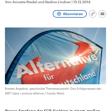
Von Annette Riedel und Nadine Lindner
|
15.12.2014
aktuelle Weltgeschehen.
Diese wird wie die Hisboll
Libanon vom Iran unterstüt
Abonnieren
Sendungen
Programm
Podcasts
Link
Emai
kopieren/te
Audio-Archiv
Breites Angebot, geschickte Themenauswahl: Das Erfolgsrezept der
AfD? (dpa / picture-alliance / Candy Welz)
Presse-Empfang der ECR-Fraktion in einem großen