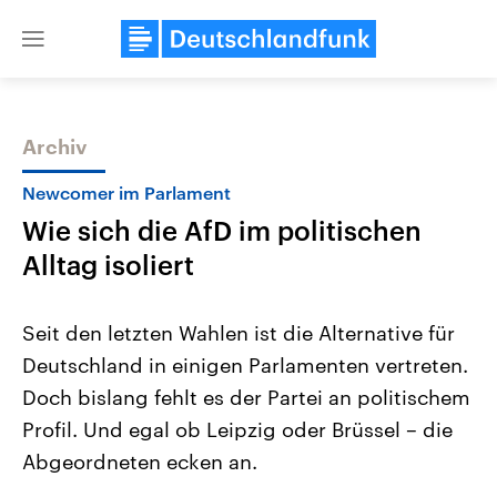
Close
menu
Archiv
Themen
Newcomer im Parlament
Wie sich die AfD im politischen
Alltag isoliert
Seit den letzten Wahlen ist die Alternative für
Deutschland in einigen Parlamenten vertreten.
USA
Nahostkonflikt
Doch bislang fehlt es der Partei an politischem
Aktuelle Beiträge, Analysen und
Aktuelle Lage und Hinter
Der Überfall der palästine
Hintergründe
Profil. Und egal ob Leipzig oder Brüssel – die
Wirtschaftlich und militärisch
Terrororganisation Hamas
gehören die Vereinigten Staaten zu
Oktober 2023 auf Israel ha
Abgeordneten ecken an.
den mächtigsten Ländern der Erde,
Region wieder die Gewalt 
mit großem Einfluss auf das
Israel möchte die Hamas z