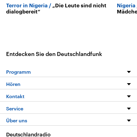
Terror in Nigeria
„Die Leute sind nicht
Nigeria
dialogbereit“
Mädche
Entdecken Sie den Deutschlandfunk
Programm
Programm
Hören
Alle Sendungen
Livestream
Kontakt
Die Nachrichten
Audios
Hörerservice
Service
Nachrichtenleicht
Podcasts
Social Media
FAQ
Über uns
Neue Beiträge auf dlf.de
Deutschlandfunk App
Newsletter
Deutschlandradio
Themen-Schwerpunkte
Nachrichten App
Deutschlandradio