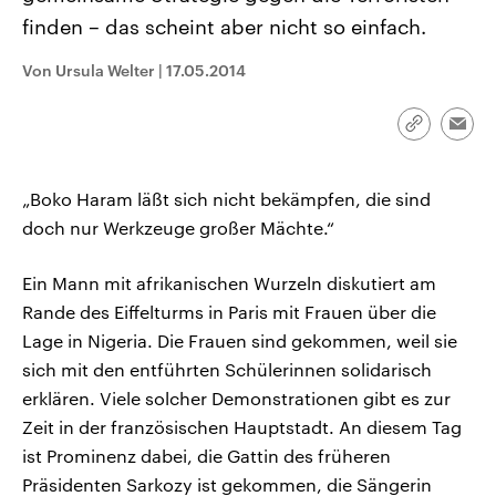
CDU, SPD und FDP regiert.-
aktuelle Weltgeschehen.
finden – das scheint aber nicht so einfach.
Umfragen, Prognosen,
Wahlprogramme, aktuelle Berichte
Sendungen
Programm
Podcasts
und Hintergründe zu den Parteien
Von Ursula Welter
|
17.05.2014
und Kandidaten der anstehenden
Wahl.
Audio-Archiv
Link
Emai
kopieren/te
„Boko Haram läßt sich nicht bekämpfen, die sind
doch nur Werkzeuge großer Mächte.“
Ein Mann mit afrikanischen Wurzeln diskutiert am
Rande des Eiffelturms in Paris mit Frauen über die
Lage in Nigeria. Die Frauen sind gekommen, weil sie
sich mit den entführten Schülerinnen solidarisch
erklären. Viele solcher Demonstrationen gibt es zur
Zeit in der französischen Hauptstadt. An diesem Tag
ist Prominenz dabei, die Gattin des früheren
Präsidenten Sarkozy ist gekommen, die Sängerin