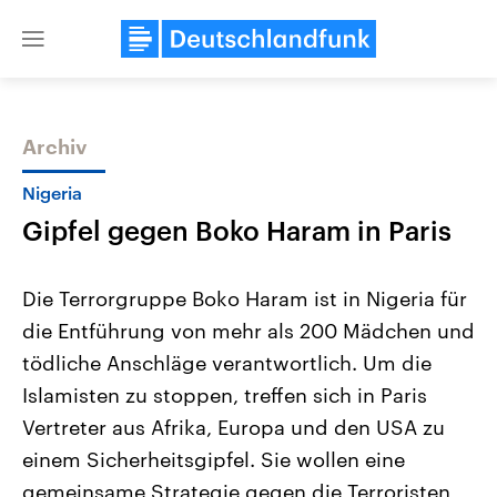
Close
menu
Archiv
Themen
Nigeria
Gipfel gegen Boko Haram in Paris
Die Terrorgruppe Boko Haram ist in Nigeria für
die Entführung von mehr als 200 Mädchen und
tödliche Anschläge verantwortlich. Um die
Landtagswahl Sachsen-Anhalt
USA
Islamisten zu stoppen, treffen sich in Paris
2026
Aktuelle Beiträge, Analys
Alle Informationen
Vertreter aus Afrika, Europa und den USA zu
Hintergründe
Sachsen-Anhalt wählt am 6.
Wirtschaftlich und militäri
einem Sicherheitsgipfel. Sie wollen eine
September 2026 einen neuen
gehören die Vereinigten S
Landtag. Seit 2021 wird das
den mächtigsten Ländern 
gemeinsame Strategie gegen die Terroristen
Bundesland von einer Koalition aus
mit großem Einfluss auf d