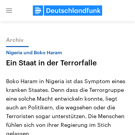
Close
menu
Archiv
Themen
Nigeria und Boko Haram
Ein Staat in der Terrorfalle
Boko Haram in Nigeria ist das Symptom eines
kranken Staates. Denn dass die Terrorgruppe
eine solche Macht entwickeln konnte, liegt
Landtagswahl Sachsen-Anhalt
USA
auch an Politikern, die wegsehen oder die
2026
Aktuelle Beiträge, Analys
Alle Informationen
Terroristen sogar unterstützen. Die Menschen
Hintergründe
Sachsen-Anhalt wählt am 6.
Wirtschaftlich und militäri
fühlen sich von ihrer Regierung im Stich
September 2026 einen neuen
gehören die Vereinigten S
Landtag. Seit 2021 wird das
den mächtigsten Ländern 
gelassen.
Bundesland von einer Koalition aus
mit großem Einfluss auf d