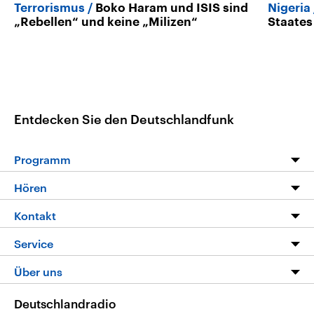
Terrorismus
Boko Haram und ISIS sind
Nigeria
„Rebellen“ und keine „Milizen“
Staates
Entdecken Sie den Deutschlandfunk
Programm
Programm
Hören
Alle Sendungen
Livestream
Kontakt
Die Nachrichten
Audios
Hörerservice
Service
Nachrichtenleicht
Podcasts
Social Media
FAQ
Über uns
Neue Beiträge auf dlf.de
Deutschlandfunk App
Newsletter
Deutschlandradio
Themen-Schwerpunkte
Nachrichten App
Deutschlandradio
Veranstaltungen