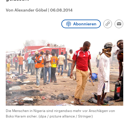
CDU, SPD und FDP regiert.-
aktuelle Weltgeschehen.
Umfragen, Prognosen,
Von Alexander Göbel
|
06.08.2014
Wahlprogramme, aktuelle Berichte
Sendungen
Programm
Podcasts
und Hintergründe zu den Parteien
und Kandidaten der anstehenden
Abonnieren
Link
Wahl.
Emai
kopieren/te
Audio-Archiv
Die Menschen in Nigeria sind nirgendwo mehr vor Anschlägen von
Boko Haram sicher. (dpa / picture alliance / Stringer)