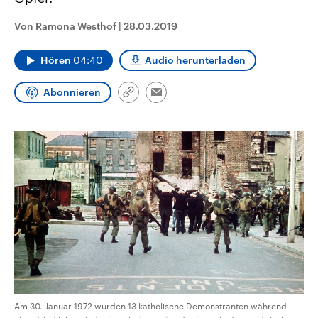
CDU, SPD und FDP regiert.-
aktuelle Weltgeschehen.
Umfragen, Prognosen,
Von Ramona Westhof
|
28.03.2019
Wahlprogramme, aktuelle Berichte
Sendungen
Programm
Podcasts
und Hintergründe zu den Parteien
und Kandidaten der anstehenden
Hören
04:40
Audio herunterladen
Wahl.
Audio-Archiv
Abonnieren
Link
Email
kopieren/teilen
Am 30. Januar 1972 wurden 13 katholische Demonstranten während