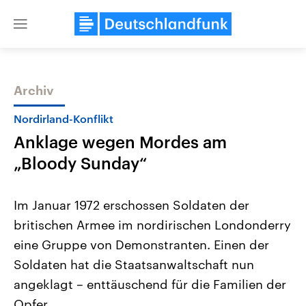
Close
menu
Archiv
Themen
Nordirland-Konflikt
Anklage wegen Mordes am
„Bloody Sunday“
Im Januar 1972 erschossen Soldaten der
britischen Armee im nordirischen Londonderry
Landtagswahl Sachsen-Anhalt
USA
eine Gruppe von Demonstranten. Einen der
2026
Aktuelle Beiträge, Analys
Alle Informationen
Hintergründe
Soldaten hat die Staatsanwaltschaft nun
Sachsen-Anhalt wählt am 6.
Wirtschaftlich und militäri
September 2026 einen neuen
gehören die Vereinigten S
angeklagt – enttäuschend für die Familien der
Landtag. Seit 2021 wird das
den mächtigsten Ländern 
Opfer.
Bundesland von einer Koalition aus
mit großem Einfluss auf d