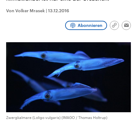
aktuelle Weltgeschehen.
Diese wird wie die Hisboll
Libanon vom Iran unterstüt
Von Volker Mrasek
|
13.12.2016
Sendungen
Programm
Podcasts
Abonnieren
Link
Emai
kopieren/te
Audio-Archiv
Zwergkalmare (Loligo vulgaris) (IMAGO / Thomas Holtrup)