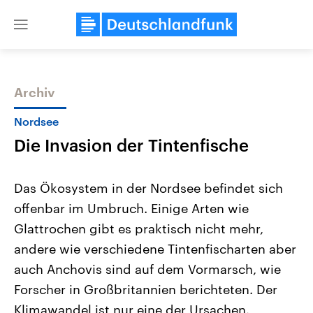
Close
menu
Archiv
Themen
Nordsee
Die Invasion der Tintenfische
Das Ökosystem in der Nordsee befindet sich
offenbar im Umbruch. Einige Arten wie
Glattrochen gibt es praktisch nicht mehr,
USA
Nahostkonflikt
andere wie verschiedene Tintenfischarten aber
Aktuelle Beiträge, Analysen und
Aktuelle Lage und Hinter
Der Überfall der palästine
Hintergründe
auch Anchovis sind auf dem Vormarsch, wie
Wirtschaftlich und militärisch
Terrororganisation Hamas
Forscher in Großbritannien berichteten. Der
gehören die Vereinigten Staaten zu
Oktober 2023 auf Israel ha
den mächtigsten Ländern der Erde,
Region wieder die Gewalt 
Klimawandel ist nur eine der Ursachen.
mit großem Einfluss auf das
Israel möchte die Hamas z