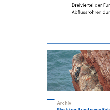
Dreiviertel der F
Abflussrohren dur
Archiv
Plastikmüll und seine Fo