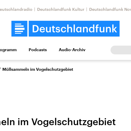
eutschlandradio
Deutschlandfunk Kultur
Deutschlandfunk No
rogramm
Podcasts
Audio-Archiv
Wirtschaft
Wissen
Kultur
Europa
Gesellschaf
/
Müllsammeln im Vogelschutzgebiet
ln im Vogelschutzgebiet
Nahostkonflikt
Iran
le Beiträge,
Aktuelle Lage und
Aktuelle Lage und