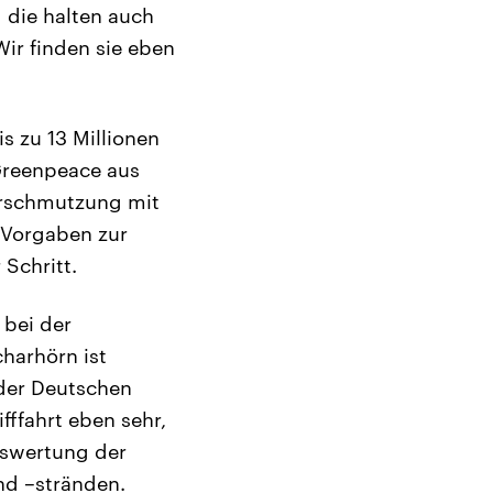
 die halten auch
Wir finden sie eben
is zu 13 Millionen
Greenpeace aus
erschmutzung mit
e Vorgaben zur
Schritt.
 bei der
harhörn ist
 der Deutschen
fffahrt eben sehr,
uswertung der
nd –stränden.