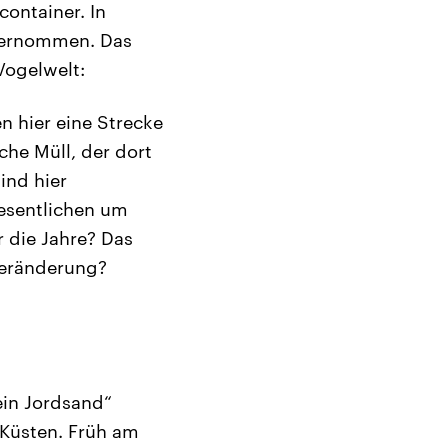
ontainer. In
bernommen. Das
Vogelwelt:
n hier eine Strecke
che Müll, der dort
ind hier
esentlichen um
 die Jahre? Das
Veränderung?
ein Jordsand“
Küsten. Früh am