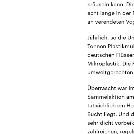
kräuseln kann. Di
echt lange in der 
an verendeten Vög
Jährlich, so die U
Tonnen Plastikmül
deutschen Flüsse
Mikroplastik. Die 
umweltgerechten E
Überrascht war Im
Sammelaktion am 
tatsächlich ein H
Bucht liegt. Und 
sehr dicht vorbe
zahlreichen, reg