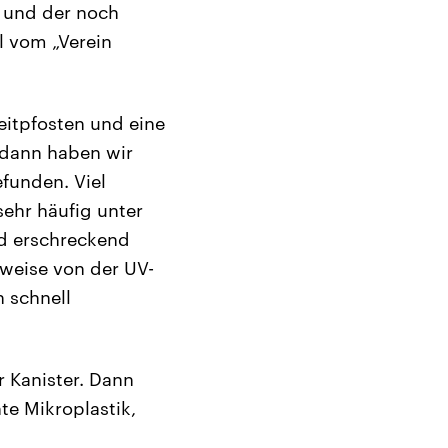
n und der noch
l vom „Verein
eitpfosten und eine
 dann haben wir
efunden. Viel
sehr häufig unter
d erschreckend
lweise von der UV-
h schnell
r Kanister. Dann
te Mikroplastik,