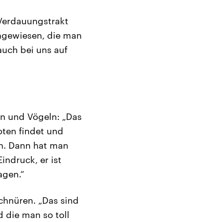
 Verdauungstrakt
hgewiesen, die man
auch bei uns auf
en und Vögeln: „Das
oten findet und
en. Dann hat man
indruck, er ist
agen.“
chnüren. „Das sind
 die man so toll