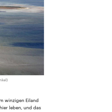
nkel)
em winzigen Eiland
ier leben, und das