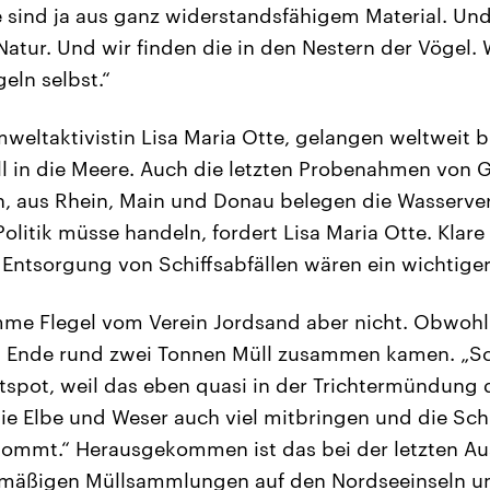
e sind ja aus ganz widerstandsfähigem Material. Und
Natur. Und wir finden die in den Nestern der Vögel. 
eln selbst.“
mweltaktivistin Lisa Maria Otte, gelangen weltweit b
l in die Meere. Auch die letzten Probenahmen von 
n, aus Rhein, Main und Donau belegen die Wasserv
Politik müsse handeln, fordert Lisa Maria Otte. Klar
ntsorgung von Schiffsabfällen wären ein wichtiger 
me Flegel vom Verein Jordsand aber nicht. Obwohl
Ende rund zwei Tonnen Müll zusammen kamen. „Sc
otspot, weil das eben quasi in der Trichtermündung
die Elbe und Weser auch viel mitbringen und die Schi
ikommt.“ Herausgekommen ist das bei der letzten A
elmäßigen Müllsammlungen auf den Nordseeinseln u