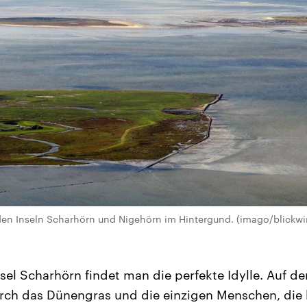
den Inseln Scharhörn und Nigehörn im Hintergund. (imago/blickwi
sel Scharhörn findet man die perfekte Idylle. Auf d
ch das Dünengras und die einzigen Menschen, die h