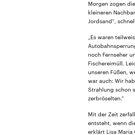
Morgen zogen die 
kleineren Nachbar
Jordsand“, schnel
„Es waren teilwei
Autobahnsperrung
noch Fernseher und
Fischereimüll. Le
unseren Füßen, w
war auch: Wir habe
Strahlung schon s
zerbröselten.“
Mit der Zeit zerf
entsteht, wenn die
erklärt Lisa Mari