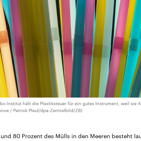
Institut hält die Plastiksteuer für ein gutes Instrument, weil sie A
iance / Patrick Pleul/dpa-Zentralbild/ZB)
und 80 Prozent des Mülls in den Meeren besteht lau