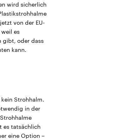
en wird sicherlich
 Plastikstrohhalme
jetzt von der EU-
 weil es
 gibt, oder dass
hten kann.
l kein Strohhalm.
otwendig in der
f Strohhalme
 es tatsächlich
mer eine Option –