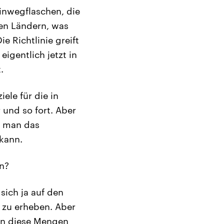
Einwegflaschen, die
en Ländern, was
e Richtlinie greift
eigentlich jetzt in
.
le für die in
und so fort. Aber
e man das
kann.
on?
 sich ja auf den
d zu erheben. Aber
man diese Mengen