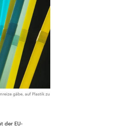
nreize gäbe, auf Plastik zu
t der EU-