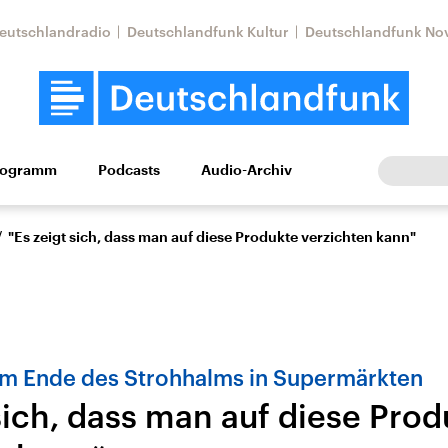
eutschlandradio
Deutschlandfunk Kultur
Deutschlandfunk No
rogramm
Podcasts
Audio-Archiv
Wirtschaft
Wissen
Kultur
Europa
Gesellschaf
/
"Es zeigt sich, dass man auf diese Produkte verzichten kann"
um Ende des Strohhalms in Supermärkten
sich, dass man auf diese Prod
Nahostkonflikt
Iran
le Beiträge,
Aktuelle Lage und
Aktuelle Lage und