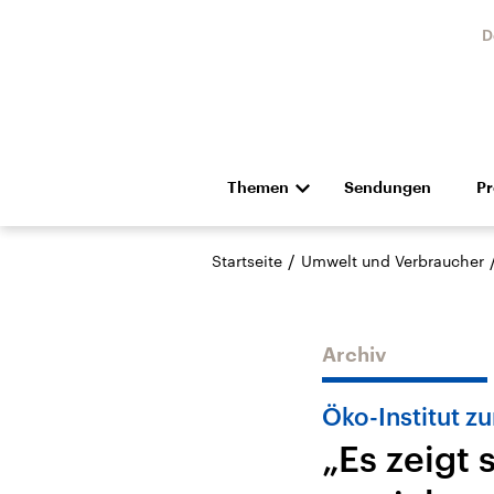
D
Themen
Sendungen
P
Die Nachrichten
Politik
/
Startseite
Umwelt und Verbraucher
Hörspiel und Feature
Musik
Archiv
Öko-Institut z
„Es zeigt 
Landtagswahl Sachsen-
USA
Anhalt 2026
Aktuel