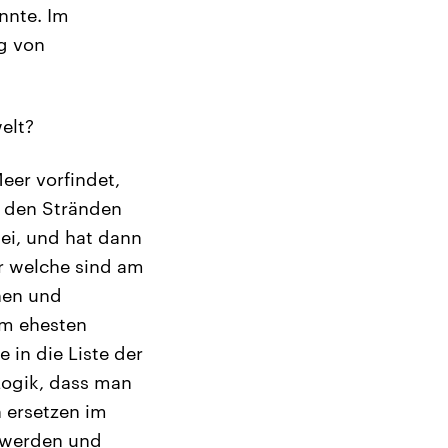
nnte. Im
g von
elt?
eer vorfindet,
n den Stränden
ei, und hat dann
r welche sind am
hen und
am ehesten
e in die Liste der
Logik, dass man
 ersetzen im
t werden und