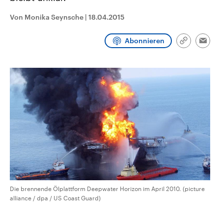
CDU, SPD und FDP regiert.-
aktuelle Weltgeschehen.
Umfragen, Prognosen,
Von Monika Seynsche
|
18.04.2015
Wahlprogramme, aktuelle Berichte
Sendungen
Programm
Podcasts
und Hintergründe zu den Parteien
und Kandidaten der anstehenden
Abonnieren
Link
Wahl.
Emai
kopieren/te
Audio-Archiv
Die brennende Ölplattform Deepwater Horizon im April 2010. (picture
alliance / dpa / US Coast Guard)