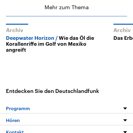
Mehr zum Thema
Archiv
Archiv
Deepwater Horizon
Wie das Öl die
Das Erb
Korallenriffe im Golf von Mexiko
angreift
Entdecken Sie den Deutschlandfunk
Programm
Programm
Hören
Alle Sendungen
Livestream
Kontakt