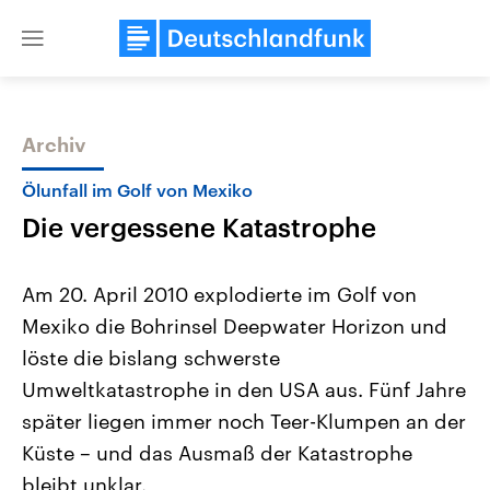
Close
menu
Archiv
Themen
Ölunfall im Golf von Mexiko
Die vergessene Katastrophe
Am 20. April 2010 explodierte im Golf von
Mexiko die Bohrinsel Deepwater Horizon und
löste die bislang schwerste
Landtagswahl Sachsen-Anhalt
USA
Umweltkatastrophe in den USA aus. Fünf Jahre
2026
Aktuelle Beiträge, Analys
Alle Informationen
später liegen immer noch Teer-Klumpen an der
Hintergründe
Sachsen-Anhalt wählt am 6.
Wirtschaftlich und militäri
Küste – und das Ausmaß der Katastrophe
September 2026 einen neuen
gehören die Vereinigten S
Landtag. Seit 2021 wird das
den mächtigsten Ländern 
bleibt unklar.
Bundesland von einer Koalition aus
mit großem Einfluss auf d