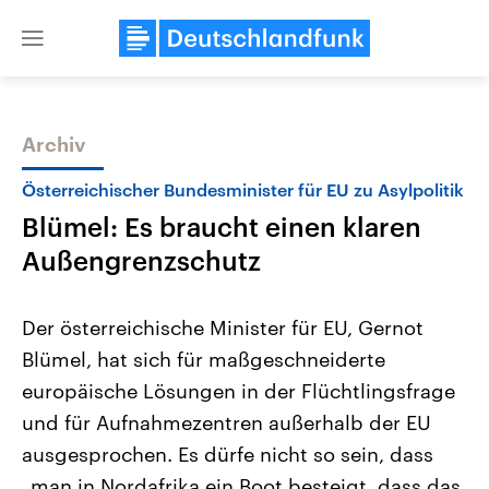
Close
menu
Archiv
Themen
Österreichischer Bundesminister für EU zu Asylpolitik
Blümel: Es braucht einen klaren
Außengrenzschutz
Der österreichische Minister für EU, Gernot
Blümel, hat sich für maßgeschneiderte
Landtagswahl Sachsen-Anhalt
USA
europäische Lösungen in der Flüchtlingsfrage
2026
Aktuelle Beiträge, Analys
Alle Informationen
Hintergründe
und für Aufnahmezentren außerhalb der EU
Sachsen-Anhalt wählt am 6.
Wirtschaftlich und militäri
September 2026 einen neuen
gehören die Vereinigten S
ausgesprochen. Es dürfe nicht so sein, dass
Landtag. Seit 2021 wird das
den mächtigsten Ländern 
„man in Nordafrika ein Boot besteigt, dass das
Bundesland von einer Koalition aus
mit großem Einfluss auf d