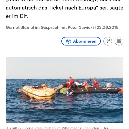
CDU, SPD und FDP regiert.-
aktuelle Weltgeschehen.
automatisch das Ticket nach Europa“ sei, sagte
Umfragen, Prognosen,
Wahlprogramme, aktuelle Berichte
er im Dlf.
Sendungen
Programm
Podcasts
und Hintergründe zu den Parteien
und Kandidaten der anstehenden
Wahl.
Gernot Blümel im Gespräch mit Peter Sawicki
|
23.06.2018
Audio-Archiv
Abonnieren
Link
Emai
kopieren/te
„Es gilt in Europa, das Sterben im Mittelmeer zu beenden“: Der