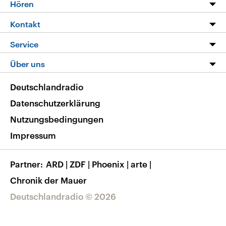
Programm
Hören
Alle Sendungen
Livestream
Kontakt
Die Nachrichten
Audios
Hörerservice
Service
Nachrichtenleicht
Podcasts
Social Media
FAQ
Über uns
Neue Beiträge auf dlf.de
Deutschlandfunk App
Newsletter
Deutschlandradio
Themen-Schwerpunkte
Nachrichten App
Deutschlandradio
Veranstaltungen
Presse
Frequenzen
Datenschutzerklärung
Musikliste
Ausbildung und Karriere
Nutzungsbedingungen
RSS
Transparenz
Impressum
Korrekturen
Barrierefreiheit
Partner
ARD
|
ZDF
|
Phoenix
|
arte
|
Chronik der Mauer
Deutschlandradio © 2026