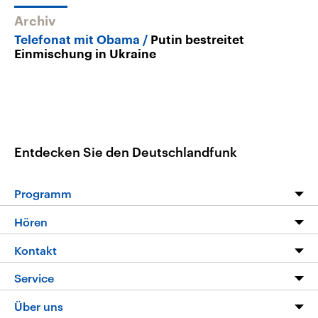
Archiv
Telefonat mit Obama
Putin bestreitet
Einmischung in Ukraine
Entdecken Sie den Deutschlandfunk
Programm
Programm
Hören
Alle Sendungen
Livestream
Kontakt
Die Nachrichten
Audios
Hörerservice
Service
Nachrichtenleicht
Podcasts
Social Media
FAQ
Über uns
Neue Beiträge auf dlf.de
Deutschlandfunk App