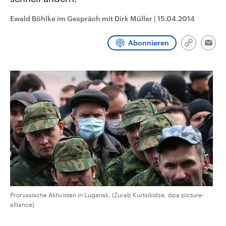
CDU, SPD und FDP regiert.-
aktuelle Weltgeschehen.
Umfragen, Prognosen,
Ewald Böhlke im Gespräch mit Dirk Müller
|
15.04.2014
Wahlprogramme, aktuelle Berichte
Sendungen
Programm
Podcasts
und Hintergründe zu den Parteien
und Kandidaten der anstehenden
Abonnieren
Wahl.
Link
Emai
kopieren/te
Audio-Archiv
Prorussische Aktivisten in Lugansk. (Zurab Kurtsikidze, dpa picture-
alliance)