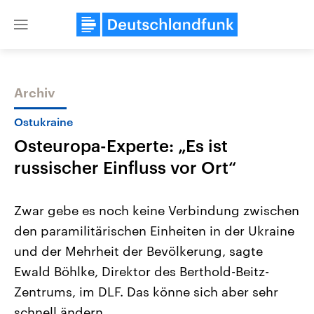
Close
menu
Archiv
Themen
Ostukraine
Osteuropa-Experte: „Es ist
russischer Einfluss vor Ort“
Zwar gebe es noch keine Verbindung zwischen
den paramilitärischen Einheiten in der Ukraine
Landtagswahl Sachsen-Anhalt
USA
und der Mehrheit der Bevölkerung, sagte
2026
Aktuelle Beiträge, Analys
Alle Informationen
Hintergründe
Ewald Böhlke, Direktor des Berthold-Beitz-
Sachsen-Anhalt wählt am 6.
Wirtschaftlich und militäri
September 2026 einen neuen
gehören die Vereinigten S
Zentrums, im DLF. Das könne sich aber sehr
Landtag. Seit 2021 wird das
den mächtigsten Ländern 
schnell ändern.
Bundesland von einer Koalition aus
mit großem Einfluss auf d