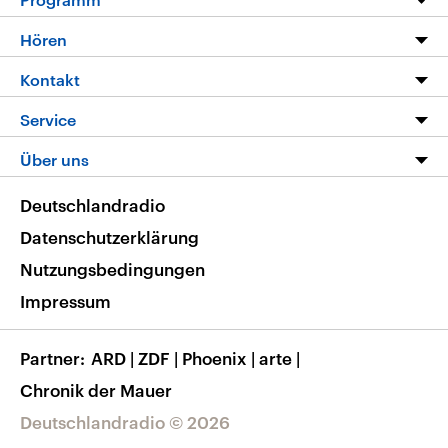
Programm
Hören
Alle Sendungen
Livestream
Kontakt
Die Nachrichten
Audios
Hörerservice
Service
Nachrichtenleicht
Podcasts
Social Media
FAQ
Über uns
Neue Beiträge auf dlf.de
Deutschlandfunk App
Newsletter
Deutschlandradio
Themen-Schwerpunkte
Nachrichten App
Deutschlandradio
Veranstaltungen
Presse
Frequenzen
Datenschutzerklärung
Musikliste
Ausbildung und Karriere
Nutzungsbedingungen
RSS
Transparenz
Impressum
Korrekturen
Barrierefreiheit
Partner
ARD
|
ZDF
|
Phoenix
|
arte
|
Chronik der Mauer
Deutschlandradio © 2026