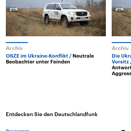
Archiv
Archiv
OSZE im Ukraine-Konflikt
Neutrale
Die Ukr
Beobachter unter Feinden
Vorsitz
Antwort
Aggres
Entdecken Sie den Deutschlandfunk
Programm