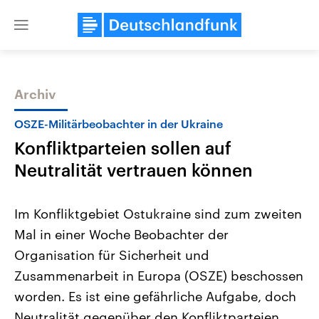
Close
menu
Archiv
Themen
OSZE-Militärbeobachter in der Ukraine
Konfliktparteien sollen auf
Neutralität vertrauen können
Im Konfliktgebiet Ostukraine sind zum zweiten
Mal in einer Woche Beobachter der
USA
Nahostkonflikt
Organisation für Sicherheit und
Aktuelle Beiträge, Analysen und
Aktuelle Lage und Hinter
Der Überfall der palästine
Hintergründe
Zusammenarbeit in Europa (OSZE) beschossen
Wirtschaftlich und militärisch
Terrororganisation Hamas
gehören die Vereinigten Staaten zu
Oktober 2023 auf Israel ha
worden. Es ist eine gefährliche Aufgabe, doch
den mächtigsten Ländern der Erde,
Region wieder die Gewalt 
Neutralität gegenüber den Konfliktparteien
mit großem Einfluss auf das
Israel möchte die Hamas z