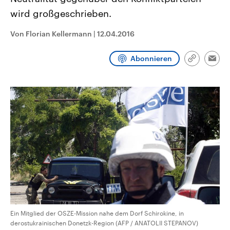
aktuelle Weltgeschehen.
Diese wird wie die Hisboll
wird großgeschrieben.
Libanon vom Iran unterstüt
Sendungen
Programm
Podcasts
Von Florian Kellermann
|
12.04.2016
Audio-Archiv
Abonnieren
Link
Emai
kopieren/te
Ein Mitglied der OSZE-Mission nahe dem Dorf Schirokine, in
derostukrainischen Donetzk-Region (AFP / ANATOLII STEPANOV)