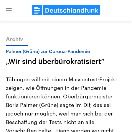
Close
menu
Archiv
Themen
Palmer (Grüne) zur Corona-Pandemie
„Wir sind überbürokratisiert“
Tübingen will mit einem Massentest-Projekt
zeigen, wie Öffnungen in der Pandemie
funktionieren können. Oberbürgermeister
Landtagswahl Sachsen-Anhalt
USA
Boris Palmer (Grüne) sagte im Dlf, das sei
2026
Aktuelle Beiträge, Analys
Alle Informationen
jedoch nur möglich, weil man sich bei der
Hintergründe
Sachsen-Anhalt wählt am 6.
Wirtschaftlich und militäri
Beschaffung der Tests nicht an alle
September 2026 einen neuen
gehören die Vereinigten S
Landtag. Seit 2021 wird das
den mächtigsten Ländern 
Vorschriften halte. „Dann werden wir nicht
Bundesland von einer Koalition aus
mit großem Einfluss auf d