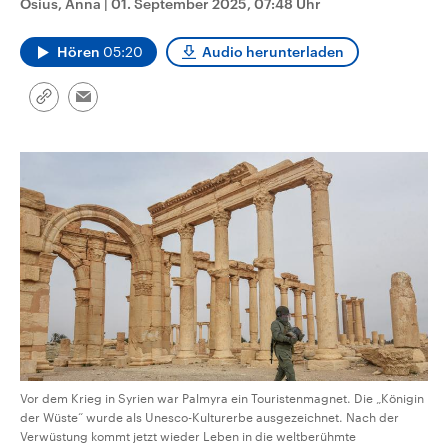
Osius, Anna
|
01. September 2025, 07:48 Uhr
CDU, SPD und FDP regiert.-
aktuelle Weltgeschehen.
Umfragen, Prognosen,
Wahlprogramme, aktuelle Berichte
Hören
05:20
Audio herunterladen
Sendungen
Programm
Podcasts
und Hintergründe zu den Parteien
und Kandidaten der anstehenden
Wahl.
Link
Email
Audio-Archiv
kopieren/teilen
Vor dem Krieg in Syrien war Palmyra ein Touristenmagnet. Die „Königin
der Wüste“ wurde als Unesco-Kulturerbe ausgezeichnet. Nach der
Verwüstung kommt jetzt wieder Leben in die weltberühmte