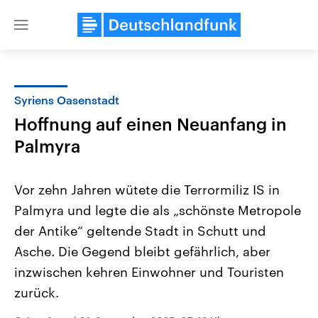
Close
menu
Syriens Oasenstadt
Themen
Hoffnung auf einen Neuanfang in
Palmyra
Vor zehn Jahren wütete die Terrormiliz IS in
Palmyra und legte die als „schönste Metropole
der Antike“ geltende Stadt in Schutt und
Landtagswahl Sachsen-Anhalt
USA
Asche. Die Gegend bleibt gefährlich, aber
2026
Aktuelle Beiträge, Analys
inzwischen kehren Einwohner und Touristen
Alle Informationen
Hintergründe
Sachsen-Anhalt wählt am 6.
Wirtschaftlich und militäri
zurück.
September 2026 einen neuen
gehören die Vereinigten S
Landtag. Seit 2021 wird das
den mächtigsten Ländern 
Bundesland von einer Koalition aus
mit großem Einfluss auf d