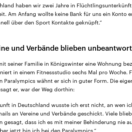
hland haben wir zwei Jahre in Flüchtlingsunterkünft
eit. Am Anfang wollte keine Bank für uns ein Konto 
nell über den Sport Kontakte geknüpft.“
eine und Verbände blieben unbeantwort
mit seiner Familie in Königswinter eine Wohnung be
niert in einem Fitnessstudio sechs Mal pro Woche. F
 Paralympics wähnt er sich in guter Form. Die eige
sagt er, war der Weg dorthin:
nft in Deutschland wusste ich erst nicht, an wen 
Emails an Vereine und Verbände geschickt. Viele bli
n gesagt, dass ich es mit meiner Behinderung nie a
er jetzt bin ich bei den Paralympics.“