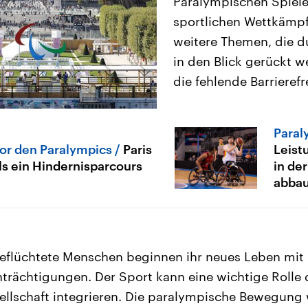
Paralympischen Spiele
sportlichen Wettkämpf
weitere Themen, die d
in den Blick gerückt we
die fehlende Barrierefr
Paral
or den Paralympics
Paris
Leist
ls ein Hindernisparcours
in de
abba
 geflüchtete Menschen beginnen ihr neues Leben mi
trächtigungen. Der Sport kann eine wichtige Rolle 
esellschaft integrieren. Die paralympische Bewegung 