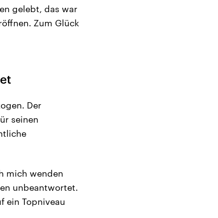
en gelebt, das war
eröffnen. Zum Glück
et
zogen. Der
ür seinen
ntliche
ich mich wenden
eben unbeantwortet.
uf ein Topniveau