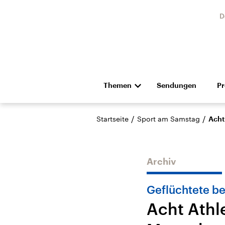
D
Themen
Sendungen
P
Die Nachrichten
Politik
/
/
Startseite
Sport am Samstag
Acht
Hörspiel und Feature
Musik
Archiv
Geflüchtete be
Acht Athl
Landtagswahl Sachsen-
USA
Anhalt 2026
Aktuel