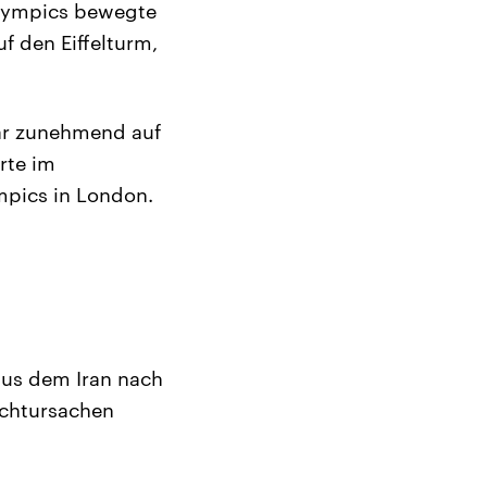
alympics bewegte
uf den Eiffelturm,
war zunehmend auf
rte im
ympics in London.
 aus dem Iran nach
uchtursachen