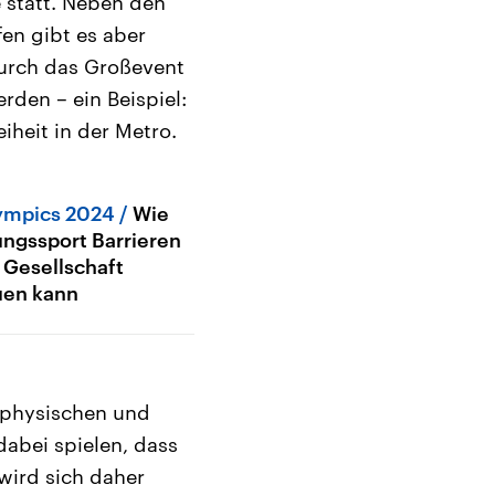
 statt. Neben den
en gibt es aber
urch das Großevent
rden – ein Beispiel:
eiheit in der Metro.
ympics 2024
Wie
ungssport Barrieren
r Gesellschaft
uen kann
t physischen und
dabei spielen, dass
wird sich daher