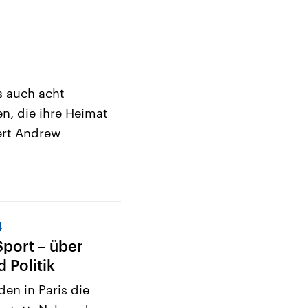
s auch acht
en, die ihre Heimat
ert Andrew
4
Sport – über
d Politik
en in Paris die