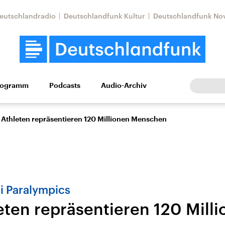
eutschlandradio
Deutschlandfunk Kultur
Deutschlandfunk No
rogramm
Podcasts
Audio-Archiv
Wirtschaft
Wissen
Kultur
Europa
Gesellschaf
 Athleten repräsentieren 120 Millionen Menschen
i Paralympics
eten repräsentieren 120 Mill
Nahostkonflikt
Iran
le Beiträge,
Aktuelle Lage und
Aktuelle Lage und