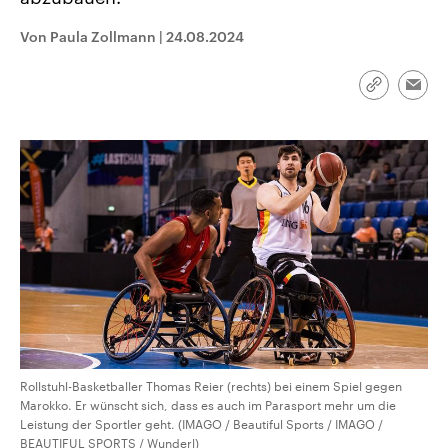
CDU, SPD und FDP regiert.-
aktuelle Weltgeschehen.
Umfragen, Prognosen,
Von Paula Zollmann
|
24.08.2024
Wahlprogramme, aktuelle Berichte
Sendungen
Programm
Podcasts
und Hintergründe zu den Parteien
und Kandidaten der anstehenden
Wahl.
Link
Emai
kopieren/te
Audio-Archiv
Rollstuhl-Basketballer Thomas Reier (rechts) bei einem Spiel gegen
Marokko. Er wünscht sich, dass es auch im Parasport mehr um die
Leistung der Sportler geht. (IMAGO / Beautiful Sports / IMAGO /
BEAUTIFUL SPORTS / Wunderl)