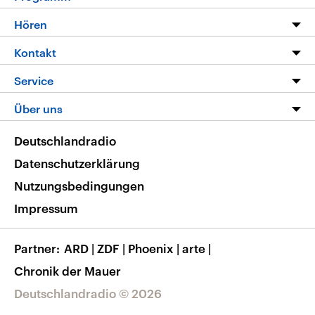
Programm
Hören
Alle Sendungen
Livestream
Kontakt
Die Nachrichten
Audios
Hörerservice
Service
Nachrichtenleicht
Podcasts
Social Media
FAQ
Über uns
Neue Beiträge auf dlf.de
Deutschlandfunk App
Newsletter
Deutschlandradio
Themen-Schwerpunkte
Nachrichten App
Deutschlandradio
Veranstaltungen
Presse
Frequenzen
Datenschutzerklärung
Musikliste
Ausbildung und Karriere
Nutzungsbedingungen
RSS
Transparenz
Impressum
Korrekturen
Barrierefreiheit
Partner
ARD
|
ZDF
|
Phoenix
|
arte
|
Chronik der Mauer
Deutschlandradio © 2026