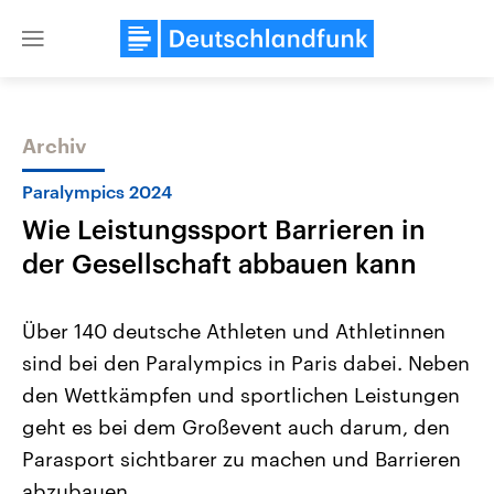
Close
menu
Archiv
Themen
Paralympics 2024
Wie Leistungssport Barrieren in
der Gesellschaft abbauen kann
Über 140 deutsche Athleten und Athletinnen
sind bei den Paralympics in Paris dabei. Neben
Landtagswahl Sachsen-Anhalt
USA
den Wettkämpfen und sportlichen Leistungen
2026
Aktuelle Beiträge, Analys
Alle Informationen
Hintergründe
geht es bei dem Großevent auch darum, den
Sachsen-Anhalt wählt am 6.
Wirtschaftlich und militäri
September 2026 einen neuen
gehören die Vereinigten S
Parasport sichtbarer zu machen und Barrieren
Landtag. Seit 2021 wird das
den mächtigsten Ländern 
abzubauen.
Bundesland von einer Koalition aus
mit großem Einfluss auf d