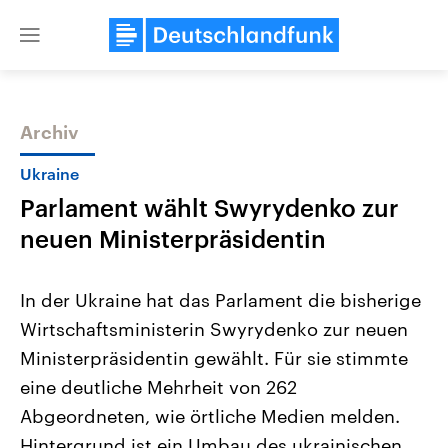
Close
menu
Archiv
Themen
Ukraine
Parlament wählt Swyrydenko zur
neuen Ministerpräsidentin
In der Ukraine hat das Parlament die bisherige
Wirtschaftsministerin Swyrydenko zur neuen
Landtagswahl Sachsen-Anhalt
USA
Ministerpräsidentin gewählt. Für sie stimmte
2026
Aktuelle Beiträge, Analys
Alle Informationen
Hintergründe
eine deutliche Mehrheit von 262
Sachsen-Anhalt wählt am 6.
Wirtschaftlich und militäri
September 2026 einen neuen
gehören die Vereinigten S
Abgeordneten, wie örtliche Medien melden.
Landtag. Seit 2021 wird das
den mächtigsten Ländern 
Hintergrund ist ein Umbau des ukrainischen
Bundesland von einer Koalition aus
mit großem Einfluss auf d