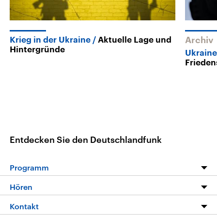
Krieg in der Ukraine
Aktuelle Lage und
Archiv
Hintergründe
Ukrain
Frieden
Entdecken Sie den Deutschlandfunk
Programm
Programm
Hören
Alle Sendungen
Livestream
Kontakt
Die Nachrichten