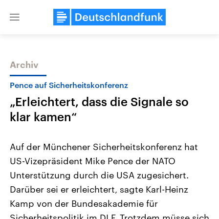
Close
menu
Archiv
Themen
Pence auf Sicherheitskonferenz
„Erleichtert, dass die Signale so
klar kamen“
Auf der Münchener Sicherheitskonferenz hat
US-Vizepräsident Mike Pence der NATO
Landtagswahl Sachsen-Anhalt
USA
Unterstützung durch die USA zugesichert.
2026
Aktuelle Beiträge, Analys
Alle Informationen
Hintergründe
Darüber sei er erleichtert, sagte Karl-Heinz
Sachsen-Anhalt wählt am 6.
Wirtschaftlich und militäri
September 2026 einen neuen
gehören die Vereinigten S
Kamp von der Bundesakademie für
Landtag. Seit 2021 wird das
den mächtigsten Ländern 
Sicherheitspolitik im DLF. Trotzdem müsse sich
Bundesland von einer Koalition aus
mit großem Einfluss auf d