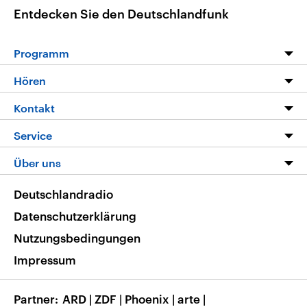
Entdecken Sie den Deutschlandfunk
Programm
Programm
Hören
Alle Sendungen
Livestream
Kontakt
Die Nachrichten
Audios
Hörerservice
Service
Nachrichtenleicht
Podcasts
Social Media
FAQ
Über uns
Neue Beiträge auf dlf.de
Deutschlandfunk App
Newsletter
Deutschlandradio
Themen-Schwerpunkte
Nachrichten App
Deutschlandradio
Veranstaltungen
Presse
Frequenzen
Datenschutzerklärung
Musikliste
Ausbildung und Karriere
Nutzungsbedingungen
RSS
Transparenz
Impressum
Korrekturen
Barrierefreiheit
Partner
ARD
|
ZDF
|
Phoenix
|
arte
|