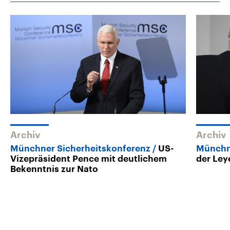
Archiv
Archiv
Münchner Sicherheitskonferenz
US-
Münchn
Vizepräsident Pence mit deutlichem
der Ley
Bekenntnis zur Nato