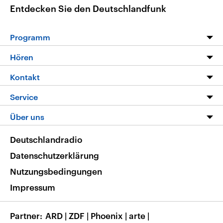
Entdecken Sie den Deutschlandfunk
Programm
Programm
Hören
Alle Sendungen
Livestream
Kontakt
Die Nachrichten
Audios
Hörerservice
Service
Nachrichtenleicht
Podcasts
Social Media
FAQ
Über uns
Neue Beiträge auf dlf.de
Deutschlandfunk App
Newsletter
Deutschlandradio
Themen-Schwerpunkte
Nachrichten App
Deutschlandradio
Veranstaltungen
Presse
Frequenzen
Datenschutzerklärung
Musikliste
Ausbildung und Karriere
Nutzungsbedingungen
RSS
Transparenz
Impressum
Korrekturen
Barrierefreiheit
Partner
ARD
|
ZDF
|
Phoenix
|
arte
|