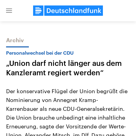
Close
menu
Archiv
Themen
Personalwechsel bei der CDU
„Union darf nicht länger aus dem
Kanzleramt regiert werden“
Der konservative Flügel der Union begrüßt die
Nominierung von Annegret Kramp-
Landtagswahl Sachsen-Anhalt
USA
Karrenbauer als neue CDU-Generalsekretärin.
2026
Aktuelle Beiträge, Analys
Alle Informationen
Hintergründe
Die Union brauche unbedingt eine inhaltliche
Sachsen-Anhalt wählt am 6.
Wirtschaftlich und militäri
September 2026 einen neuen
gehören die Vereinigten S
Erneuerung, sagte der Vorsitzende der Werte-
Landtag. Seit 2021 wird das
den mächtigsten Ländern 
Union, Alexander Mitsch, im Dlf. Dazu gehöre
Bundesland von einer Koalition aus
mit großem Einfluss auf d