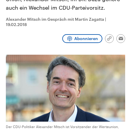
CDU, SPD und FDP regiert.-
aktuelle Weltgeschehen.
auch ein Wechsel im CDU-Parteivorsitz.
Umfragen, Prognosen,
Wahlprogramme, aktuelle Berichte
Sendungen
Programm
Podcasts
und Hintergründe zu den Parteien
Alexander Mitsch im Gespräch mit Martin Zagatta
|
und Kandidaten der anstehenden
19.02.2018
Wahl.
Audio-Archiv
Abonnieren
Link
Emai
kopieren/te
Der CDU-Politiker Alexander Mitsch ist Vorsitzender der Werteunion,