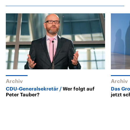
Archiv
Archiv
CDU-Generalsekretär
Wer folgt auf
Das Gr
Peter Tauber?
jetzt s