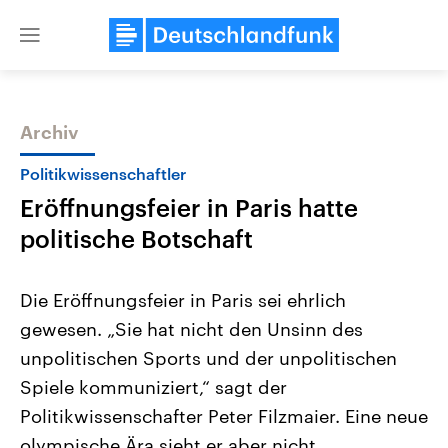
Close
menu
Archiv
Themen
Politikwissenschaftler
Eröffnungsfeier in Paris hatte
politische Botschaft
Die Eröffnungsfeier in Paris sei ehrlich
gewesen. „Sie hat nicht den Unsinn des
USA
Nahostkonflikt
unpolitischen Sports und der unpolitischen
Aktuelle Beiträge, Analysen und
Aktuelle Lage und Hinter
Der Überfall der palästine
Hintergründe
Spiele kommuniziert,“ sagt der
Wirtschaftlich und militärisch
Terrororganisation Hamas
gehören die Vereinigten Staaten zu
Oktober 2023 auf Israel ha
Politikwissenschafter Peter Filzmaier. Eine neue
den mächtigsten Ländern der Erde,
Region wieder die Gewalt 
olympische Ära sieht er aber nicht.
mit großem Einfluss auf das
Israel möchte die Hamas z