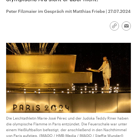
aktuelle Weltgeschehen.
Diese wird wie die Hisboll
Libanon vom Iran unterstüt
Peter Filzmaier im Gespräch mit Matthias Friebe
|
27.07.2024
Sendungen
Programm
Podcasts
Link
Emai
kopieren/te
Audio-Archiv
Die Leichtathletin Marie-José Pérec und der Judoka Teddy Riner haben
die olympische Flamme in Paris entzündet. Die Feuerschale war unter
einem Heißluftballon befestigt, der anschließend in den Nachthimmel
von Paris aufstieg. (IMAGO / HMB-Media / IMAGO / Steffie Wunderl)