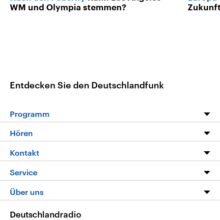
WM und Olympia stemmen?
Zukunft
Entdecken Sie den Deutschlandfunk
Programm
Programm
Hören
Alle Sendungen
Livestream
Kontakt
Die Nachrichten
Audios
Hörerservice
Service
Nachrichtenleicht
Podcasts
Social Media
FAQ
Über uns
Neue Beiträge auf dlf.de
Deutschlandfunk App
Newsletter
Deutschlandradio
Themen-Schwerpunkte
Nachrichten App
Deutschlandradio