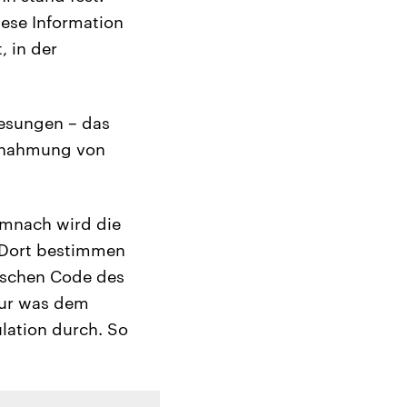
iese Information
, in der
lesungen – das
innahmung von
emnach wird die
. Dort bestimmen
ischen Code des
Nur was dem
ulation durch. So