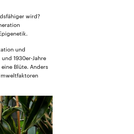
ndsfähiger wird?
neration
Epigenetik.
tation und
- und 1930er-Jahre
 eine Blüte. Anders
 Umweltfaktoren