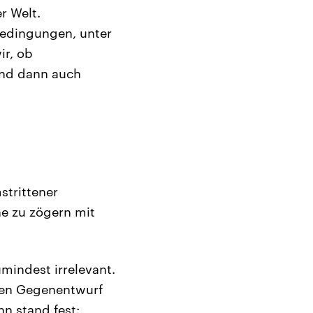
r Welt.
Bedingungen, unter
ir, ob
und dann auch
strittener
ne zu zögern mit
mindest irrelevant.
 den Gegenentwurf
n stand fest: