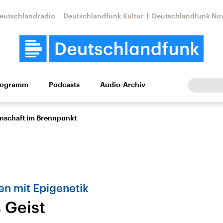
eutschlandradio
Deutschlandfunk Kultur
Deutschlandfunk No
rogramm
Podcasts
Audio-Archiv
Wirtschaft
Wissen
Kultur
Europa
Gesellschaf
enschaft im Brennpunkt
en mit Epigenetik
 Geist
Nahostkonflikt
Iran
le Beiträge,
Aktuelle Lage und
Aktuelle Lage und