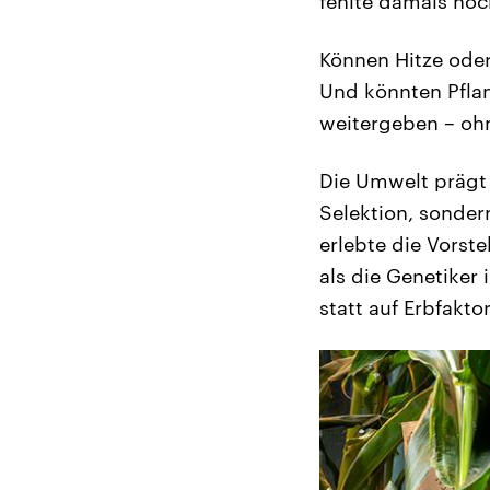
fehlte damals noc
Können Hitze oder
Und könnten Pfla
weitergeben – ohn
Die Umwelt prägt 
Selektion, sonder
erlebte die Vorst
als die Genetiker
statt auf Erbfakto