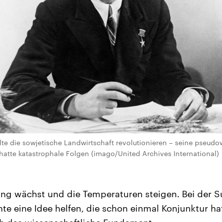
lte die sowjetische Landwirtschaft revolutionieren – seine pseudo
atte katastrophale Folgen (imago/United Archives International)
ung wächst und die Temperaturen steigen. Bei der 
te eine Idee helfen, die schon einmal Konjunktur hat