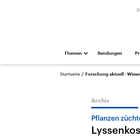
D
Themen
Sendungen
P
Die Nachrichten
Politik
/
Startseite
Forschung aktuell - Wiss
Hörspiel und Feature
Musik
Archiv
Pflanzen zücht
Lyssenkos
Landtagswahl Sachsen-
USA
Anhalt 2026
Aktuel