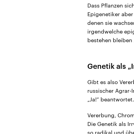
Dass Pflanzen sic
Epigenetiker aber
denen sie wachsen
irgendwelche epi
bestehen bleiben 
Genetik als „
Gibt es also Vere
russischer Agrar-
„Ja!“ beantwortet.
Vererbung, Chromo
Die Genetik als I
so radikal und üb