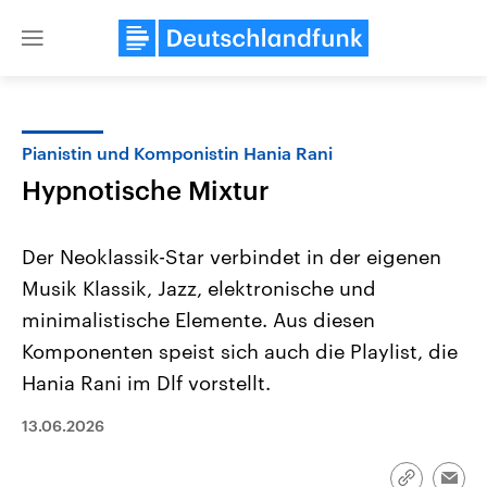
Close
menu
Pianistin und Komponistin Hania Rani
Themen
Hypnotische Mixtur
Der Neoklassik-Star verbindet in der eigenen
Musik Klassik, Jazz, elektronische und
minimalistische Elemente. Aus diesen
Komponenten speist sich auch die Playlist, die
Hania Rani im Dlf vorstellt.
Landtagswahl Sachsen-Anhalt
USA
2026
Aktuelle Beiträge, Analys
Alle Informationen
Hintergründe
13.06.2026
Sachsen-Anhalt wählt am 6.
Wirtschaftlich und militäri
September 2026 einen neuen
gehören die Vereinigten S
Landtag. Seit 2021 wird das
den mächtigsten Ländern 
Bundesland von einer Koalition aus
mit großem Einfluss auf d
Link