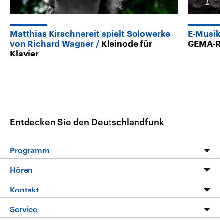
Matthias Kirschnereit spielt Solowerke
E-Musik
von Richard Wagner
Kleinode für
GEMA-R
Klavier
Entdecken Sie den Deutschlandfunk
Programm
Programm
Hören
Alle Sendungen
Livestream
Kontakt
Die Nachrichten
Audios
Hörerservice
Service
Nachrichtenleicht
Podcasts