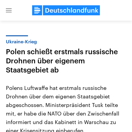
Close
menu
Ukraine-Krieg
Themen
Polen schießt erstmals russische
Drohnen über eigenem
Staatsgebiet ab
Polens Luftwaffe hat erstmals russische
Drohnen über dem eigenen Staatsgebiet
Landtagswahl Sachsen-Anhalt
USA
abgeschossen. Ministerpräsident Tusk teilte
2026
Aktuelle Beiträge, Analys
Alle Informationen
mit, er habe die NATO über den Zwischenfall
Hintergründe
Sachsen-Anhalt wählt am 6.
Wirtschaftlich und militäri
informiert und das Kabinett in Warschau zu
September 2026 einen neuen
gehören die Vereinigten S
Landtag. Seit 2021 wird das
den mächtigsten Ländern 
einer Krisensitzung einberufen.
Bundesland von einer Koalition aus
mit großem Einfluss auf d