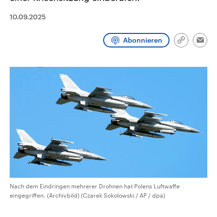
CDU, SPD und FDP regiert.-
aktuelle Weltgeschehen.
Umfragen, Prognosen,
10.09.2025
Wahlprogramme, aktuelle Berichte
Sendungen
Programm
Podcasts
und Hintergründe zu den Parteien
und Kandidaten der anstehenden
Abonnieren
Link
Wahl.
Emai
kopieren/te
Audio-Archiv
Nach dem Eindringen mehrerer Drohnen hat Polens Luftwaffe
eingegriffen. (Archivbild) (Czarek Sokolowski / AP / dpa)