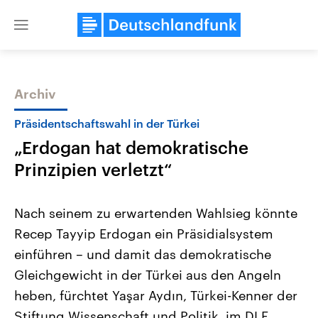
Close
menu
Archiv
Themen
Präsidentschaftswahl in der Türkei
„Erdogan hat demokratische
Prinzipien verletzt“
Nach seinem zu erwartenden Wahlsieg könnte
Recep Tayyip Erdogan ein Präsidialsystem
Landtagswahl Sachsen-Anhalt
USA
einführen – und damit das demokratische
2026
Aktuelle Beiträge, Analys
Alle Informationen
Hintergründe
Gleichgewicht in der Türkei aus den Angeln
Sachsen-Anhalt wählt am 6.
Wirtschaftlich und militäri
September 2026 einen neuen
gehören die Vereinigten S
heben, fürchtet Yaşar Aydın, Türkei-Kenner der
Landtag. Seit 2021 wird das
den mächtigsten Ländern 
Stiftung Wissenschaft und Politik, im DLF.
Bundesland von einer Koalition aus
mit großem Einfluss auf d