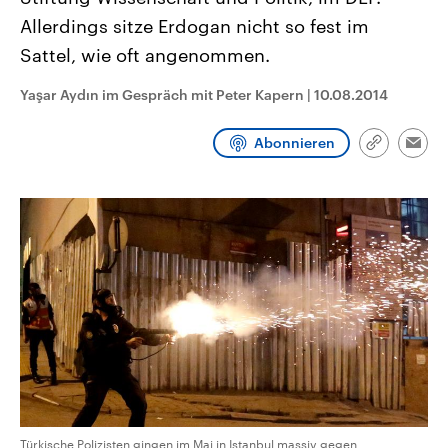
CDU, SPD und FDP regiert.-
aktuelle Weltgeschehen.
Allerdings sitze Erdogan nicht so fest im
Umfragen, Prognosen,
Wahlprogramme, aktuelle Berichte
Sattel, wie oft angenommen.
Sendungen
Programm
Podcasts
und Hintergründe zu den Parteien
und Kandidaten der anstehenden
Wahl.
Yaşar Aydın im Gespräch mit Peter Kapern
|
10.08.2014
Audio-Archiv
Abonnieren
Link
Emai
kopieren/te
Türkische Polizisten gingen im Mai in Istanbul massiv gegen