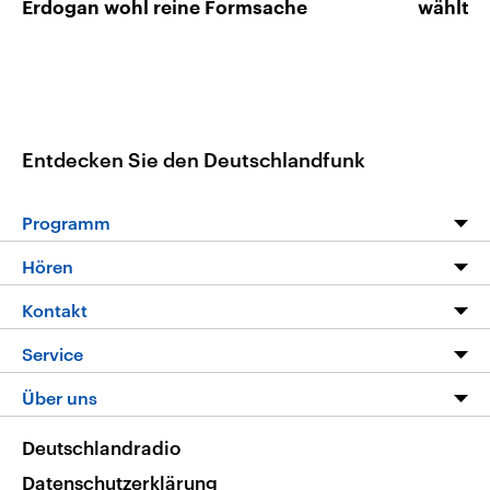
Erdogan wohl reine Formsache
wählt
Entdecken Sie den Deutschlandfunk
Programm
Programm
Hören
Alle Sendungen
Livestream
Kontakt
Die Nachrichten
Audios
Hörerservice
Service
Nachrichtenleicht
Podcasts
Social Media
FAQ
Über uns
Neue Beiträge auf dlf.de
Deutschlandfunk App
Newsletter
Deutschlandradio
Themen-Schwerpunkte
Nachrichten App
Deutschlandradio
Veranstaltungen
Presse
Frequenzen
Datenschutzerklärung