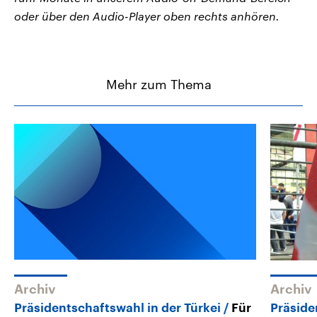
oder über den Audio-Player oben rechts anhören.
Mehr zum Thema
Archiv
Archiv
Präsidentschaftswahl in der Türkei
Für
Präsid