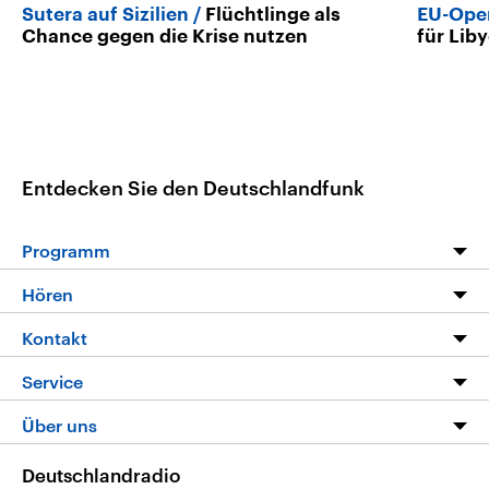
Sutera auf Sizilien
Flüchtlinge als
EU-Oper
Chance gegen die Krise nutzen
für Lib
Entdecken Sie den Deutschlandfunk
Programm
Programm
Hören
Alle Sendungen
Livestream
Kontakt
Die Nachrichten
Audios
Hörerservice
Service
Nachrichtenleicht
Podcasts
Social Media
FAQ
Über uns
Neue Beiträge auf dlf.de
Deutschlandfunk App
Newsletter
Deutschlandradio
Themen-Schwerpunkte
Nachrichten App
Deutschlandradio
Veranstaltungen