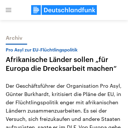
Close
menu
Archiv
Themen
Pro Asyl zur EU-Flüchtlingspolitik
Afrikanische Länder sollen „für
Europa die Drecksarbeit machen“
Der Geschäftsführer der Organisation Pro Asyl,
Günter Burkhardt, kritisiert die Pläne der EU, in
Landtagswahl Sachsen-Anhalt
USA
der Flüchtlingspolitik enger mit afrikanischen
2026
Aktuelle Beiträge, Analys
Alle Informationen
Hintergründe
Ländern zusammenzuarbeiten. Es sei der
Sachsen-Anhalt wählt am 6.
Wirtschaftlich und militäri
September 2026 einen neuen
gehören die Vereinigten S
Versuch, sich freizukaufen und andere Staaten
Landtag. Seit 2021 wird das
den mächtigsten Ländern 
aufzurüsten, sagte er im DLF. Von Europa gehe
Bundesland von einer Koalition aus
mit großem Einfluss auf d