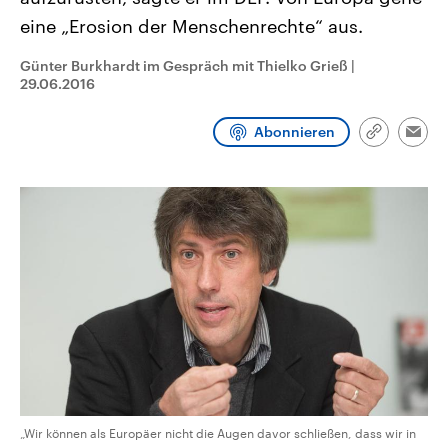
CDU, SPD und FDP regiert.-
aktuelle Weltgeschehen.
eine „Erosion der Menschenrechte“ aus.
Umfragen, Prognosen,
Wahlprogramme, aktuelle Berichte
Sendungen
Programm
Podcasts
und Hintergründe zu den Parteien
Günter Burkhardt im Gespräch mit Thielko Grieß
|
und Kandidaten der anstehenden
29.06.2016
Wahl.
Audio-Archiv
Abonnieren
Link
Emai
kopieren/te
„Wir können als Europäer nicht die Augen davor schließen, dass wir in