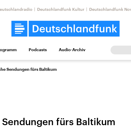
eutschlandradio
Deutschlandfunk Kultur
Deutschlandfunk No
rogramm
Podcasts
Audio-Archiv
Wirtschaft
Wissen
Kultur
Europa
Gesellschaf
che Sendungen fürs Baltikum
 Sendungen fürs Baltikum
Nahostkonflikt
Iran
le Beiträge,
Aktuelle Lage und
Aktuelle Lage und