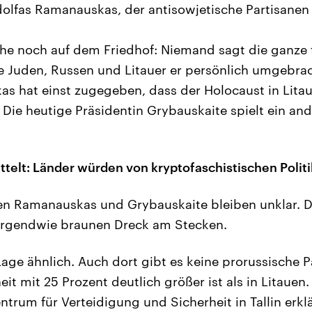
olfas Ramanauskas, der antisowjetische Partisanen 
che noch auf dem Friedhof: Niemand sagt die ganze 
le Juden, Russen und Litauer er persönlich umgebra
as hat einst zugegeben, dass der Holocaust in Lita
 Die heutige Präsidentin Grybauskaite spielt ein and
telt: Länder würden von kryptofaschistischen Politi
n Ramanauskas und Grybauskaite bleiben unklar. D
 irgendwie braunen Dreck am Stecken.
 Lage ähnlich. Auch dort gibt es keine prorussische P
eit mit 25 Prozent deutlich größer ist als in Litaue
ntrum für Verteidigung und Sicherheit in Tallin erklä