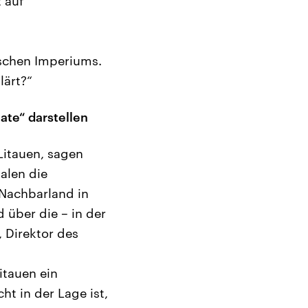
 auf
ischen Imperiums.
lärt?“
tate“ darstellen
Litauen, sagen
alen die
 Nachbarland in
 über die – in der
 Direktor des
Litauen ein
cht in der Lage ist,