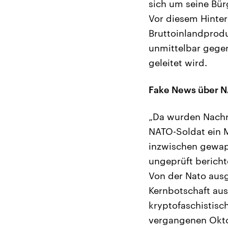
sich um seine Bü
Vor diesem Hinter
Bruttoinlandprodu
unmittelbar gegen
geleitet wird.
Fake News über 
„Da wurden Nachri
NATO-Soldat ein M
inzwischen gewapp
ungeprüft bericht
Von der Nato ausg
Kernbotschaft aus
kryptofaschistisch
vergangenen Okto