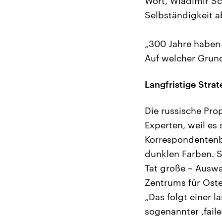
Wort, Wladimir Sc
Selbständigkeit a
„300 Jahre haben 
Auf welcher Grund
Langfristige Strat
Die russische Pro
Experten, weil es 
Korrespondentenbe
dunklen Farben. S
Tat große – Auswa
Zentrums für Oste
„Das folgt einer l
sogenannter ‚failed