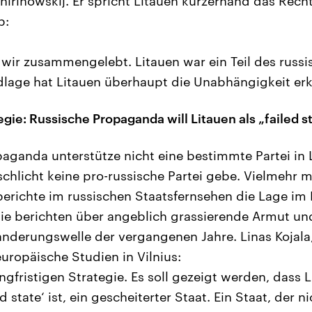
hirinowskij. Er spricht Litauen kurzerhand das Recht
b:
wir zusammengelebt. Litauen war ein Teil des russ
lage hat Litauen überhaupt die Unabhängigkeit erk
egie: Russische Propaganda will Litauen als „failed s
paganda unterstütze nicht eine bestimmte Partei in 
schlicht keine pro-russische Partei gebe. Vielmehr m
richte im russischen Staatsfernsehen die Lage im
ie berichten über angeblich grassierende Armut und
nderungswelle der vergangenen Jahre. Linas Kojala,
uropäische Studien in Vilnius:
angfristigen Strategie. Es soll gezeigt werden, dass 
 state‘ ist, ein gescheiterter Staat. Ein Staat, der ni