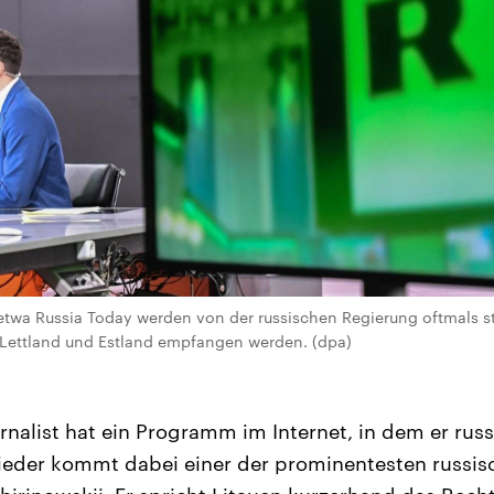
twa Russia Today werden von der russischen Regierung oftmals st
, Lettland und Estland empfangen werden. (dpa)
ournalist hat ein Programm im Internet, in dem er ru
ieder kommt dabei einer der prominentesten russisc