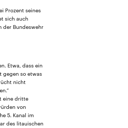
ei Prozent seines
et sich auch
on der Bundeswehr
en. Etwa, dass ein
st gegen so etwas
ücht nicht
en.“
 eine dritte
 würden von
he 5. Kanal im
r des litauischen