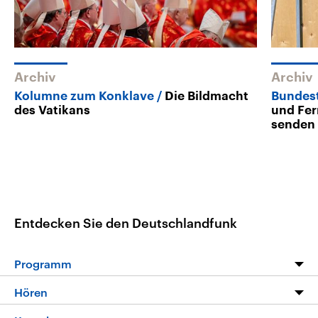
Archiv
Archiv
Kolumne zum Konklave
Die Bildmacht
Bundes
des Vatikans
und Fe
senden
Entdecken Sie den Deutschlandfunk
Programm
Programm
Hören
Alle Sendungen
Livestream