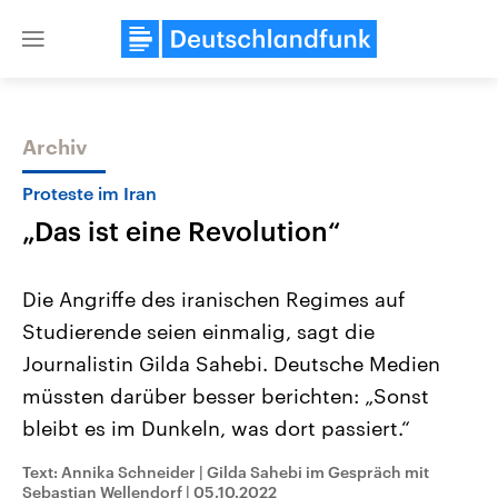
Close
menu
Archiv
Themen
Proteste im Iran
„Das ist eine Revolution“
Die Angriffe des iranischen Regimes auf
Studierende seien einmalig, sagt die
Journalistin Gilda Sahebi. Deutsche Medien
Landtagswahl Sachsen-Anhalt
USA
müssten darüber besser berichten: „Sonst
2026
Aktuelle Beiträge, Analys
Alle Informationen
bleibt es im Dunkeln, was dort passiert.“
Hintergründe
Sachsen-Anhalt wählt am 6.
Wirtschaftlich und militäri
September 2026 einen neuen
gehören die Vereinigten S
Text: Annika Schneider | Gilda Sahebi im Gespräch mit
Landtag. Seit 2021 wird das
den mächtigsten Ländern 
Sebastian Wellendorf
|
05.10.2022
Bundesland von einer Koalition aus
mit großem Einfluss auf d