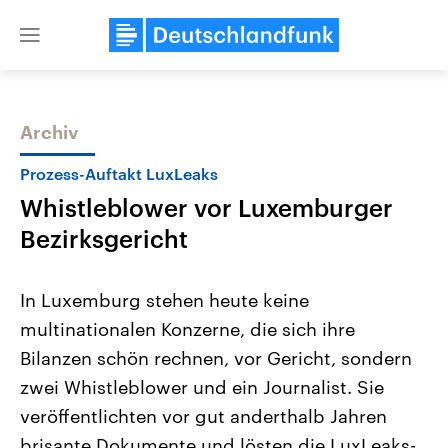
Close
menu
Archiv
Themen
Prozess-Auftakt LuxLeaks
Whistleblower vor Luxemburger
Bezirksgericht
In Luxemburg stehen heute keine
multinationalen Konzerne, die sich ihre
Landtagswahl Sachsen-Anhalt
USA
Bilanzen schön rechnen, vor Gericht, sondern
2026
Aktuelle Beiträge, Analys
Alle Informationen
Hintergründe
zwei Whistleblower und ein Journalist. Sie
Sachsen-Anhalt wählt am 6.
Wirtschaftlich und militäri
September 2026 einen neuen
gehören die Vereinigten S
veröffentlichten vor gut anderthalb Jahren
Landtag. Seit 2021 wird das
den mächtigsten Ländern 
brisante Dokumente und lösten die LuxLeaks-
Bundesland von einer Koalition aus
mit großem Einfluss auf d