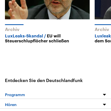
Archiv
Archiv
LuxLeaks-Skandal
EU will
Luxleak
Steuerschlupflöcher schließen
dem So
Entdecken Sie den Deutschlandfunk
Programm
Programm
Hören
Alle Sendungen