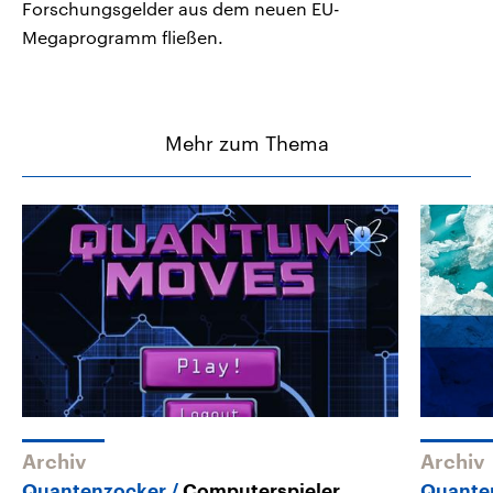
Forschungsgelder aus dem neuen EU-
Megaprogramm fließen.
Mehr zum Thema
Archiv
Archiv
Quantenzocker
Computerspieler
Quante