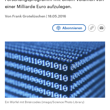
CDU, SPD und FDP regiert.-
aktuelle Weltgeschehen.
einer Milliarde Euro aufzulegen.
Umfragen, Prognosen,
Wahlprogramme, aktuelle Berichte
Sendungen
Programm
Podcasts
und Hintergründe zu den Parteien
Von Frank Grotelüschen
|
18.05.2016
und Kandidaten der anstehenden
Wahl.
Audio-Archiv
Abonnieren
Link
Emai
kopieren/te
Ein Würfel mit Binärcodes (imago/Science Photo Library)