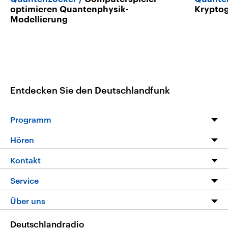
optimieren Quantenphysik-
Kryptog
Modellierung
Entdecken Sie den Deutschlandfunk
Programm
Programm
Hören
Alle Sendungen
Livestream
Kontakt
Die Nachrichten
Audios
Hörerservice
Service
Nachrichtenleicht
Podcasts
Social Media
FAQ
Über uns
Neue Beiträge auf dlf.de
Deutschlandfunk App
Newsletter
Deutschlandradio
Themen-Schwerpunkte
Nachrichten App
Deutschlandradio