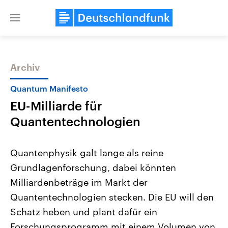
Close
menu
Archiv
Themen
Quantum Manifesto
EU-Milliarde für
Quantentechnologien
Quantenphysik galt lange als reine
Grundlagenforschung, dabei könnten
Landtagswahl Sachsen-Anhalt
USA
Milliardenbeträge im Markt der
2026
Aktuelle Beiträge, Analys
Alle Informationen
Hintergründe
Quantentechnologien stecken. Die EU will den
Sachsen-Anhalt wählt am 6.
Wirtschaftlich und militäri
September 2026 einen neuen
gehören die Vereinigten S
Schatz heben und plant dafür ein
Landtag. Seit 2021 wird das
den mächtigsten Ländern 
Forschungsprogramm mit einem Volumen von
Bundesland von einer Koalition aus
mit großem Einfluss auf d