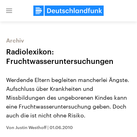
Close
menu
Archiv
Themen
Radiolexikon:
Fruchtwasseruntersuchungen
Werdende Eltern begleiten mancherlei Ängste.
Aufschluss über Krankheiten und
Missbildungen des ungeborenen Kindes kann
eine Fruchtwasseruntersuchung geben. Doch
Landtagswahl Sachsen-Anhalt
USA
2026
Aktuelle Beiträge, Analys
auch die ist nicht ohne Risiko.
Alle Informationen
Hintergründe
Sachsen-Anhalt wählt am 6.
Wirtschaftlich und militäri
September 2026 einen neuen
gehören die Vereinigten S
Von Justin Westhoff
|
01.06.2010
Landtag. Seit 2021 wird das
den mächtigsten Ländern 
Bundesland von einer Koalition aus
mit großem Einfluss auf d