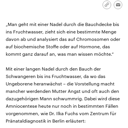
CDU, SPD und FDP regiert.-
aktuelle Weltgeschehen.
Link
Emai
Umfragen, Prognosen,
kopieren/te
Wahlprogramme, aktuelle Berichte
Sendungen
Programm
Podcasts
und Hintergründe zu den Parteien
und Kandidaten der anstehenden
„Man geht mit einer Nadel durch die Bauchdecke bis
Wahl.
ins Fruchtwasser, zieht sich eine bestimmte Menge
Audio-Archiv
davon ab und analysiert das auf Chromosomen oder
auf biochemische Stoffe oder auf Hormone, das
kommt ganz darauf an, was man wissen möchte.“
Mit einer langen Nadel durch den Bauch der
Schwangeren bis ins Fruchtwasser, da wo das
Ungeborene heranwächst – die Vorstellung macht
mancher werdenden Mutter Angst und oft auch den
dazugehörigen Mann schwummrig. Dabei wird diese
Amniocentese heute nur noch in bestimmten Fällen
vorgenommen, wie Dr. Ilka Fuchs vom Zentrum für
Pränataldiagnostik in Berlin erläutert: