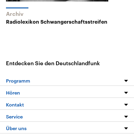
Archiv
Radiolexikon Schwangerschaftsstreifen
Entdecken Sie den Deutschlandfunk
Programm
Programm
Hören
Alle Sendungen
Livestream
Kontakt
Die Nachrichten
Audios
Hörerservice
Service
Nachrichtenleicht
Podcasts
Social Media
FAQ
Über uns
Neue Beiträge auf dlf.de
Deutschlandfunk App