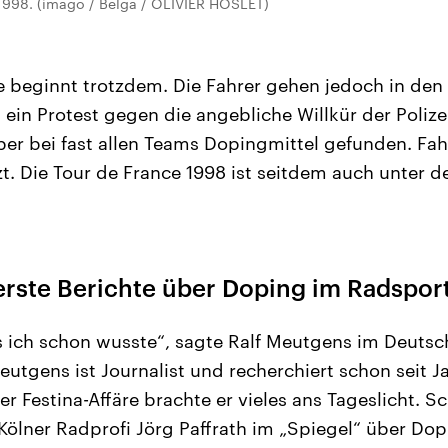
998. (imago / Belga / OLIVIER HOSLET)
e beginnt trotzdem. Die Fahrer gehen jedoch in den 
ein Protest gegen die angebliche Willkür der Polize
er bei fast allen Teams Dopingmittel gefunden. Fah
t. Die Tour de France 1998 ist seitdem auch unter
erste Berichte über Doping im Radspor
 ich schon wusste“, sagte Ralf Meutgens im Deutsc
utgens ist Journalist und recherchiert schon seit J
r Festina-Affäre brachte er vieles ans Tageslicht. 
Kölner Radprofi Jörg Paffrath im „Spiegel“ über Do