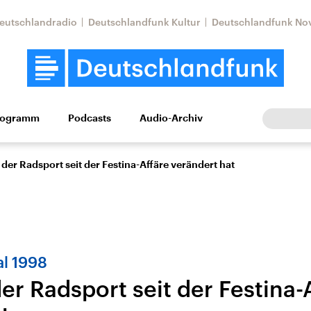
eutschlandradio
Deutschlandfunk Kultur
Deutschlandfunk No
rogramm
Podcasts
Audio-Archiv
Wirtschaft
Wissen
Kultur
Europa
Gesellschaf
 der Radsport seit der Festina-Affäre verändert hat
l 1998
er Radsport seit der Festina-
Nahostkonflikt
Iran
le Beiträge,
Aktuelle Lage und
Aktuelle Lage und