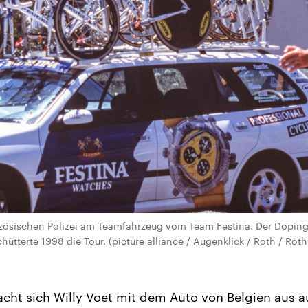
zösischen Polizei am Teamfahrzeug vom Team Festina. Der Doping
chütterte 1998 die Tour. (picture alliance / Augenklick / Roth / Rot
acht sich Willy Voet mit dem Auto von Belgien aus 