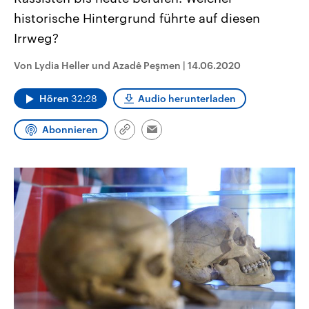
aktuelle Weltgeschehen.
Diese wird wie die Hisboll
historische Hintergrund führte auf diesen
Libanon vom Iran unterstüt
Irrweg?
Sendungen
Programm
Podcasts
Von Lydia Heller und Azadê Peşmen
|
14.06.2020
Audio-Archiv
Hören
32:28
Audio herunterladen
Abonnieren
Link
Email
kopieren/teilen