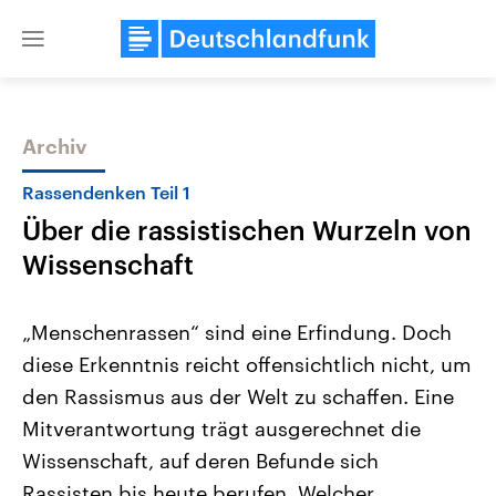
Close
menu
Archiv
Themen
Rassendenken Teil 1
Über die rassistischen Wurzeln von
Wissenschaft
„Menschenrassen“ sind eine Erfindung. Doch
diese Erkenntnis reicht offensichtlich nicht, um
USA
Nahostkonflikt
den Rassismus aus der Welt zu schaffen. Eine
Aktuelle Beiträge, Analysen und
Aktuelle Lage und Hinter
Der Überfall der palästine
Hintergründe
Mitverantwortung trägt ausgerechnet die
Wirtschaftlich und militärisch
Terrororganisation Hamas
gehören die Vereinigten Staaten zu
Oktober 2023 auf Israel ha
Wissenschaft, auf deren Befunde sich
den mächtigsten Ländern der Erde,
Region wieder die Gewalt 
Rassisten bis heute berufen. Welcher
mit großem Einfluss auf das
Israel möchte die Hamas z