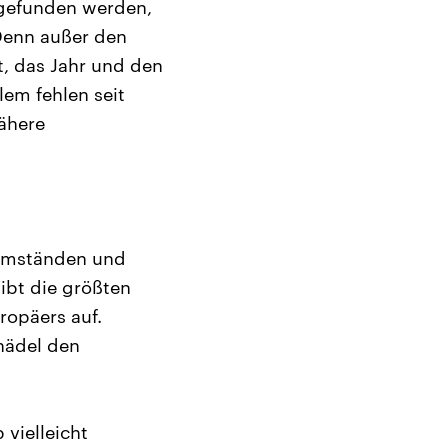
sgefunden werden,
Denn außer den
t, das Jahr und den
em fehlen seit
ähere
sumständen und
ibt die größten
ropäers auf.
chädel den
 vielleicht