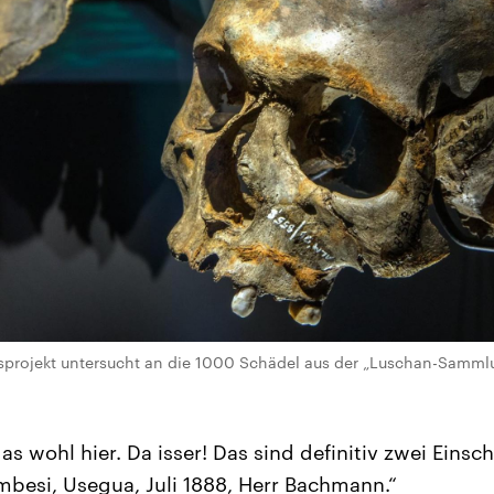
sprojekt untersucht an die 1000 Schädel aus der „Luschan-Sammlu
as wohl hier. Da isser! Das sind definitiv zwei Einsch
mbesi, Usegua, Juli 1888, Herr Bachmann.“