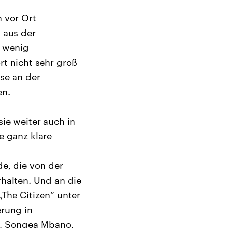
 vor Ort
 aus der
g wenig
rt nicht sehr groß
se an der
en.
ie weiter auch in
e ganz klare
de, die von der
halten. Und an die
The Citizen“ unter
erung in
d, Songea Mbano,