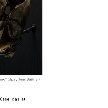
ng“ (dpa / Jens Büttner)
üsse, das ist