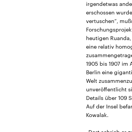
irgendetwas ander
erschossen wurde
vertuschen“, mußm
Forschungsprojek
heutigen Ruanda, 
eine relativ homo
zusammengetragen
1905 bis 1907 im 
Berlin eine gigan
Welt zusammenzut
unveröffentlicht s
Details über 109 S
Auf der Insel bef
Kowalak.
„Dort schrieb er z