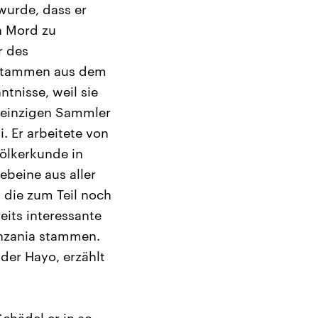
wurde, dass er
n Mord zu
r des
 stammen aus dem
tnisse, weil sie
m einzigen Sammler
 Er arbeitete von
ölkerkunde in
beine aus aller
die zum Teil noch
eits interessante
Tanzania stammen.
der Hayo, erzählt
Schädel er in so