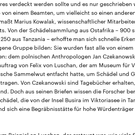
es verdeckt werden sollte und es nur geschrieben 
 von einem Beamten, um vielleicht so einen andere
aßt Marius Kowalak, wissenschaftlicher Mitarbeite
ts. Von der Schädelsammlung aus Ostafrika – 900
250 aus Tanzania – erhoffte man sich schnelle Erkenn
gene Gruppe bilden: Sie wurden fast alle von eine
: dem polnischen Anthropologen Jan Czekanowski.
Auftrag von Felix von Luschan, der am Museum für V
tische Sammelwut entfacht hatte, um Schädel und Ge
ragen. Von Czekanowski sind Tagebücher erhalten, 
ind. Doch aus seinen Briefen wissen die Forscher ber
chädel, die von der Insel Busira im Viktoriasee in 
and sich eine Begräbnisstätte für hohe Würdenträger 
um Beispiel an Luschan, der erstaunt war, wie viele 