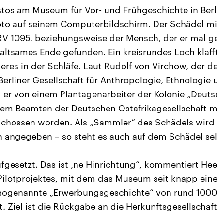
tos am Museum für Vor- und Frühgeschichte in Berli
oto auf seinem Computerbildschirm. Der Schädel mi
V 1095, beziehungsweise der Mensch, der er mal g
altsames Ende gefunden. Ein kreisrundes Loch klaff
teres in der Schläfe. Laut Rudolf von Virchow, der d
Berliner Gesellschaft für Anthropologie, Ethnologie
er von einem Plantagenarbeiter der Kolonie „Deutsc
nem Beamten der Deutschen Ostafrikagesellschaft mi
schossen worden. Als „Sammler“ des Schädels wird 
angegeben – so steht es auch auf dem Schädel sel
ufgesetzt. Das ist ‚ne Hinrichtung“, kommentiert He
s Pilotprojektes, mit dem das Museum seit knapp ein
 sogenannte „Erwerbungsgeschichte“ von rund 1000
t. Ziel ist die Rückgabe an die Herkunftsgesellschaf