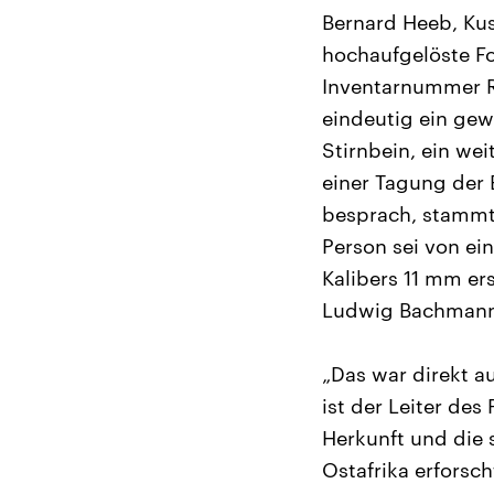
Bernard Heeb, Kus
hochaufgelöste F
Inventarnummer R
eindeutig ein gew
Stirnbein, ein wei
einer Tagung der 
besprach, stammt 
Person sei von ei
Kalibers 11 mm er
Ludwig Bachmann 
„Das war direkt a
ist der Leiter de
Herkunft und die
Ostafrika erforsch