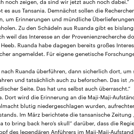
ch noch zeigen, da sind wir jetzt auch noch dabei.“
t es aus Tansania. Demnächst sollen die Recherchen
en, um Erinnerungen und mündliche Überlieferungen
uholen. Zu den Schädeln aus Ruanda gibt es bislan
ch weil das Interesse an der Provenienzrecherche do
 Heeb. Ruanda habe dagegen bereits großes Interes
cher angemeldet. Für eigene genetische Forschung
e nach Ruanda überführen, dann sicherlich dort, um s
ren und tatsächlich auch zu beforschen. Das ist ‚n
ischer Seite. Das hat uns selbst auch überrascht.“
. Dort wird die Erinnerung an die Maji-Maji-Aufstän
lmacht blutig niedergeschlagen wurden, aufrechter
tands. Im März berichtete die tansanische Zeitung „
a to bring back hero’s skull“ darüber, dass die Regi
opf des legendären Anführers im Maji-Maji-Aufstan