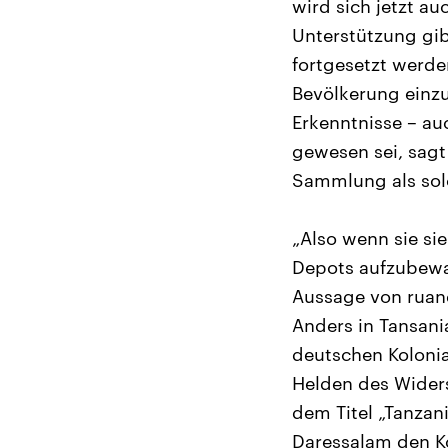
wird sich jetzt au
Unterstützung gib
fortgesetzt werd
Bevölkerung einz
Erkenntnisse – au
gewesen sei, sagt
Sammlung als sol
„Also wenn sie si
Depots aufzubewah
Aussage von ruand
Anders in Tansania
deutschen Kolonia
Helden des Widers
dem Titel „Tanzani
Daressalam den K