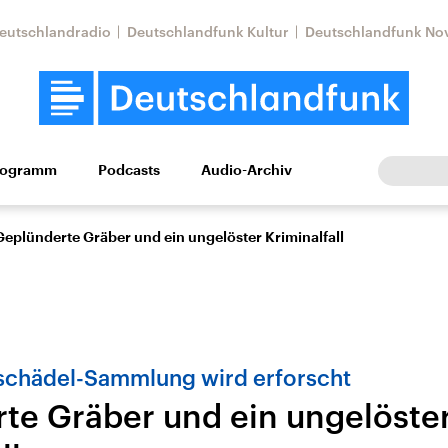
eutschlandradio
Deutschlandfunk Kultur
Deutschlandfunk No
rogramm
Podcasts
Audio-Archiv
Wirtschaft
Wissen
Kultur
Europa
Gesellschaf
Geplünderte Gräber und ein ungelöster Kriminalfall
eschädel-Sammlung wird erforscht
te Gräber und ein ungelöste
Nahostkonflikt
Iran
le Beiträge,
Aktuelle Lage und
Aktuelle Lage und