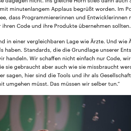
e dagegen nicht. Ins gleiche Horn stieß dann auch 
 mit minutenlangem Applaus begrüßt worden. Im 
Idee, dass Programmiererinnen und Entwicklerinnen
 ihren Code und ihre Produkte übernehmen sollten.
nd in einer vergleichbaren Lage wie Ärzte. Und wie Ä
s haben. Standards, die die Grundlage unserer Ent
r handeln. Wir schaffen nicht einfach nur Code, wi
ie sie gebraucht aber auch wie sie missbraucht we
r sagen, hier sind die Tools und ihr als Gesellscha
mit umgehen müsst. Das müssen wir selber tun.“