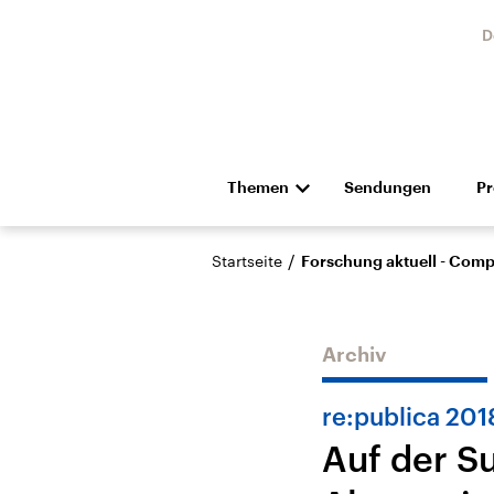
D
Themen
Sendungen
P
Die Nachrichten
Politik
/
Startseite
Forschung aktuell - Com
Hörspiel und Feature
Musik
Archiv
re:publica 201
Auf der S
Landtagswahl Sachsen-
USA
Anhalt 2026
Aktuel