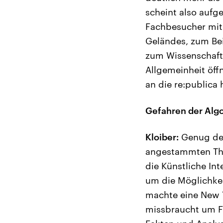
scheint also aufg
Fachbesucher mit
Geländes, zum Bei
zum Wissenschafts
Allgemeinheit öff
an die re:publica h
Gefahren der Alg
Kloiber:
Genug der
angestammten The
die Künstliche In
um die Möglichke
machte eine New Y
missbraucht um F