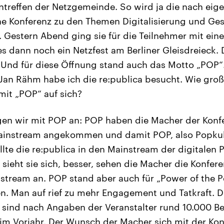
sentreffen der Netzgemeinde. So wird ja die nach ei
e Konferenz zu den Themen Digitalisierung und Ges
 Gestern Abend ging sie für die Teilnehmer mit eine
s dann noch ein Netzfest am Berliner Gleisdreieck. D
. Und für diese Öffnung stand auch das Motto „PO
an Rähm habe ich die re:publica besucht. Wie groß
mit „POP“ auf sich?
gen wir mit POP an: POP haben die Macher der Konfe
Mainstream angekommen und damit POP, also Popkul
llte die re:publica in den Mainstream der digitalen 
sieht sie sich, besser, sehen die Macher die Konfer
nstream an. POP stand aber auch für „Power of the Pe
n. Man auf rief zu mehr Engagement und Tatkraft. D
t sind nach Angaben der Veranstalter rund 10.000 Be
 im Vorjahr. Der Wunsch der Macher sich mit der Kon