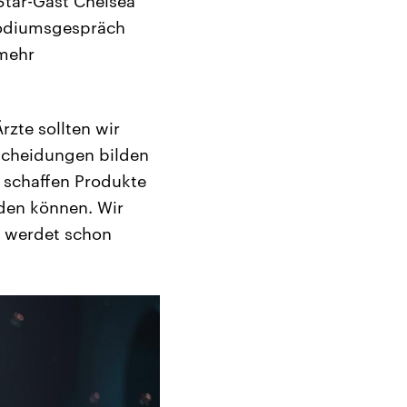
Star-Gast Chelsea
Podiumsgespräch
 mehr
rzte sollten wir
scheidungen bilden
r schaffen Produkte
rden können. Wir
ft werdet schon