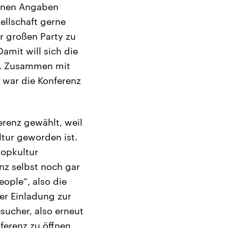
genen Angaben
ellschaft gerne
r großen Party zu
amit will sich die
P“. Zusammen mit
 war die Konferenz
renz gewählt, weil
tur geworden ist.
Popkultur
enz selbst noch gar
ople“, also die
er Einladung zur
sucher, also erneut
ferenz zu öffnen