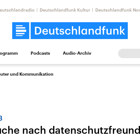
eutschlandradio
Deutschlandfunk Kultur
Deutschlandfunk No
rogramm
Podcasts
Audio-Archiv
Wirtschaft
Wissen
Kultur
Europa
Gesellschaf
puter und Kommunikation
8
uche nach datenschutzfreund
Nahostkonflikt
Iran
le Beiträge,
Aktuelle Lage und
Aktuelle Lage und