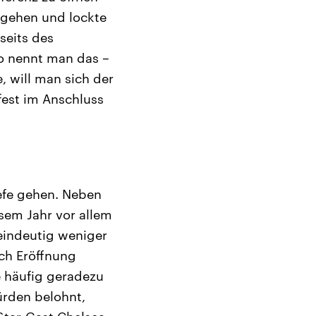
e gehen und lockte
seits des
so nennt man das –
, will man sich der
fest im Anschluss
efe gehen. Neben
sem Jahr vor allem
 eindeutig weniger
ch Eröffnung
e häufig geradezu
rden belohnt,