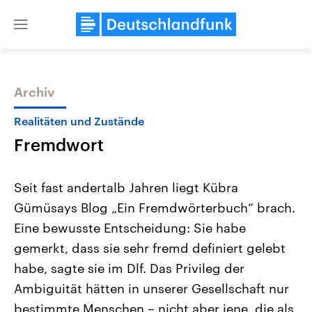
Close
menu
Archiv
Themen
Realitäten und Zustände
Fremdwort
Seit fast andertalb Jahren liegt Kübra
Gümüsays Blog „Ein Fremdwörterbuch“ brach.
Eine bewusste Entscheidung: Sie habe
Landtagswahl Sachsen-Anhalt
USA
gemerkt, dass sie sehr fremd definiert gelebt
2026
Aktuelle Beiträge, Analys
Alle Informationen
habe, sagte sie im Dlf. Das Privileg der
Hintergründe
Sachsen-Anhalt wählt am 6.
Wirtschaftlich und militäri
Ambiguität hätten in unserer Gesellschaft nur
September 2026 einen neuen
gehören die Vereinigten S
Landtag. Seit 2021 wird das
den mächtigsten Ländern 
bestimmte Menschen – nicht aber jene, die als
Bundesland von einer Koalition aus
mit großem Einfluss auf d