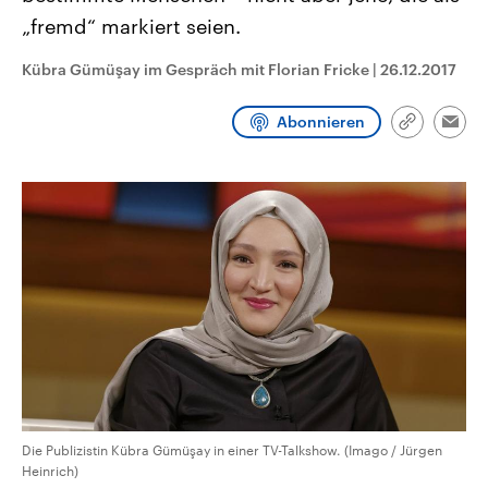
CDU, SPD und FDP regiert.-
aktuelle Weltgeschehen.
„fremd“ markiert seien.
Umfragen, Prognosen,
Wahlprogramme, aktuelle Berichte
Sendungen
Programm
Podcasts
und Hintergründe zu den Parteien
Kübra Gümüşay im Gespräch mit Florian Fricke
|
26.12.2017
und Kandidaten der anstehenden
Wahl.
Audio-Archiv
Abonnieren
Link
Emai
kopieren/te
Die Publizistin Kübra Gümüşay in einer TV-Talkshow. (Imago / Jürgen
Heinrich)