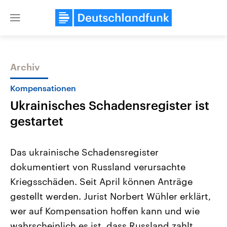
Close
menu
Archiv
Themen
Kompensationen
Ukrainisches Schadensregister ist
gestartet
Das ukrainische Schadensregister
dokumentiert von Russland verursachte
Landtagswahl Sachsen-Anhalt
USA
Kriegsschäden. Seit April können Anträge
2026
Aktuelle Beiträge, Analys
Alle Informationen
Hintergründe
gestellt werden. Jurist Norbert Wühler erklärt,
Sachsen-Anhalt wählt am 6.
Wirtschaftlich und militäri
September 2026 einen neuen
gehören die Vereinigten S
wer auf Kompensation hoffen kann und wie
Landtag. Seit 2021 wird das
den mächtigsten Ländern 
wahrscheinlich es ist, dass Russland zahlt.
Bundesland von einer Koalition aus
mit großem Einfluss auf d