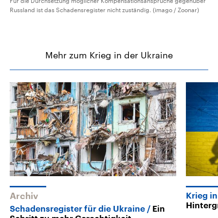
Für die Durchsetzung möglicher Kompensationsansprüche gegenüber
Russland ist das Schadensregister nicht zuständig. (imago / Zoonar)
Mehr zum Krieg in der Ukraine
Archiv
Krieg i
Hinter
Schadensregister für die Ukraine
Ein