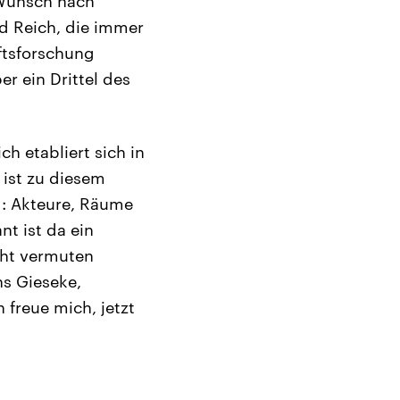
 Wunsch nach
nd Reich, die immer
aftsforschung
r ein Drittel des
ch etabliert sich in
ist zu diesem
d: Akteure, Räume
t ist da ein
cht vermuten
ns Gieseke,
 freue mich, jetzt