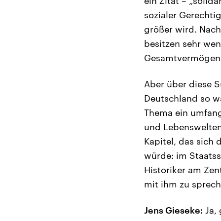
ein Zitat – „soli
sozialer Gerechti
größer wird. Nach 
besitzen sehr wen
Gesamtvermögens
Aber über diese Su
Deutschland so wa
Thema ein umfang
und Lebenswelten 
Kapitel, das sich
würde: im Staatss
Historiker am Zen
mit ihm zu sprech
Jens Gieseke:
Ja,