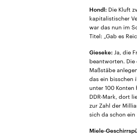
Hondl:
Die Kluft z
kapitalistischer V
war das nun im Soz
Titel: „Gab es Re
Gieseke:
Ja, die F
beantworten. Die e
Maßstäbe anlegen,
das ein bisschen 
unter 100 Konten 
DDR-Mark, dort li
zur Zahl der Milli
sich da schon ein
Miele-Geschirrspü