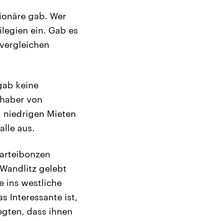
lionäre gab. Wer
ilegien ein. Gab es
 vergleichen
gab keine
nhaber von
 niedrigen Mieten
alle aus.
Parteibonzen
 Wandlitz gelebt
e ins westliche
s Interessante ist,
legten, dass ihnen