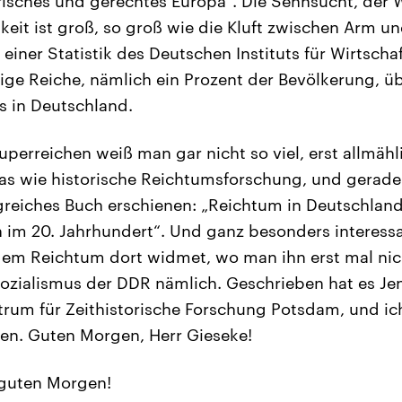
darisches und gerechtes Europa“. Die Sehnsucht, der
gkeit ist groß, so groß wie die Kluft zwischen Arm u
einer Statistik des Deutschen Instituts für Wirtsch
ige Reiche, nämlich ein Prozent der Bevölkerung, übe
 in Deutschland.
perreichen weiß man gar nicht so viel, erst allmähli
s wie historische Reichtumsforschung, und gerade 
reiches Buch erschienen: „Reichtum in Deutschlan
im 20. Jahrhundert“. Und ganz besonders interessan
 dem Reichtum dort widmet, wo man ihn erst mal ni
ozialismus der DDR nämlich. Geschrieben hat es Je
trum für Zeithistorische Forschung Potsdam, und ich
en. Guten Morgen, Herr Gieseke!
 guten Morgen!