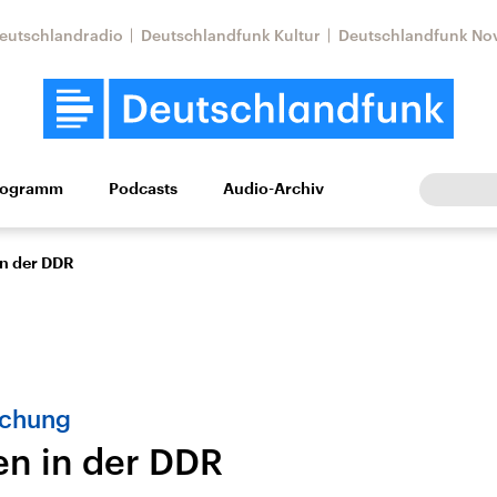
eutschlandradio
Deutschlandfunk Kultur
Deutschlandfunk No
rogramm
Podcasts
Audio-Archiv
Wirtschaft
Wissen
Kultur
Europa
Gesellschaf
in der DDR
schung
en in der DDR
Nahostkonflikt
Iran
le Beiträge,
Aktuelle Lage und
Aktuelle Lage und