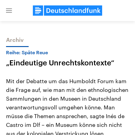
Close
menu
Archiv
Themen
Reihe: Späte Reue
„Eindeutige Unrechtskontexte“
Mit der Debatte um das Humboldt Forum kam
die Frage auf, wie man mit den ethnologischen
Sammlungen in den Museen in Deutschland
Landtagswahl Sachsen-Anhalt
USA
verantwortungsvoll umgehen könne. Man
2026
Aktuelle Beiträge, Analys
Alle Informationen
müsse die Themen ansprechen, sagte Inés de
Hintergründe
Sachsen-Anhalt wählt am 6.
Wirtschaftlich und militäri
Castro im Dlf – ein Museum könne sich nicht
September 2026 einen neuen
gehören die Vereinigten S
Landtag. Seit 2021 wird das
den mächtigsten Ländern 
aus der kolonialen Verstrickung lösen.
Bundesland von einer Koalition aus
mit großem Einfluss auf d