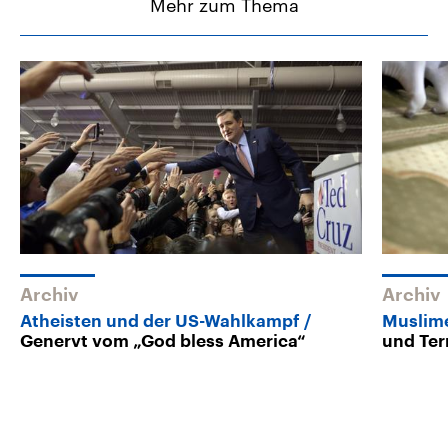
Mehr zum Thema
Archiv
Archiv
Atheisten und der US-Wahlkampf
Muslime
Genervt vom „God bless America“
und Ter