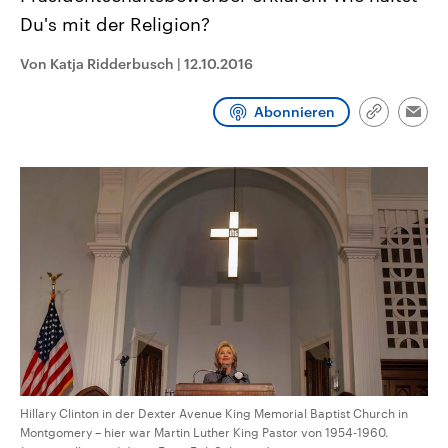
CDU, SPD und FDP regiert.-
aktuelle Weltgeschehen.
Du's mit der Religion?
Umfragen, Prognosen,
Wahlprogramme, aktuelle Berichte
Sendungen
Programm
Podcasts
und Hintergründe zu den Parteien
Von Katja Ridderbusch
|
12.10.2016
und Kandidaten der anstehenden
Wahl.
Audio-Archiv
Abonnieren
Link
Emai
kopieren/te
Hillary Clinton in der Dexter Avenue King Memorial Baptist Church in
Montgomery – hier war Martin Luther King Pastor von 1954-1960.