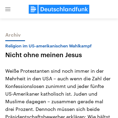
Close
menu
Archiv
Themen
Religion im US-amerikanischen Wahlkampf
Nicht ohne meinen Jesus
Weiße Protestanten sind noch immer in der
Mehrheit in den USA – auch wenn die Zahl der
Konfessionslosen zunimmt und jeder fünfte
Landtagswahl Sachsen-Anhalt
USA
US-Amerikaner katholisch ist. Juden und
2026
Aktuelle Beiträge, Analys
Alle Informationen
Muslime dagegen – zusammen gerade mal
Hintergründe
Sachsen-Anhalt wählt am 6.
Wirtschaftlich und militäri
drei Prozent. Dennoch müssen sich beide
September 2026 einen neuen
gehören die Vereinigten S
Landtag. Seit 2021 wird das
den mächtigsten Ländern 
Präsidentschaftsbewerber erklären: Wie hältst
Bundesland von einer Koalition aus
mit großem Einfluss auf d