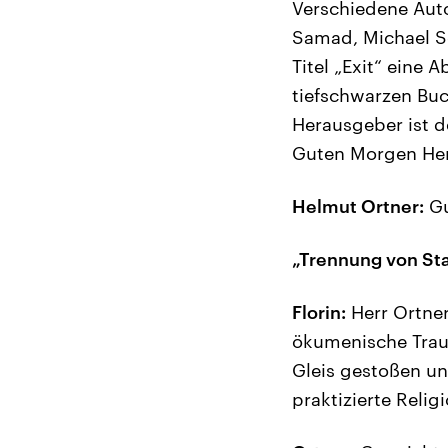
Verschiedene Aut
Samad, Michael S
Titel „Exit“ eine 
tiefschwarzen Buch
Herausgeber ist de
Guten Morgen Her
Helmut Ortner:
Gu
„Trennung von Sta
Florin:
Herr Ortner
ökumenische Traue
Gleis gestoßen un
praktizierte Relig