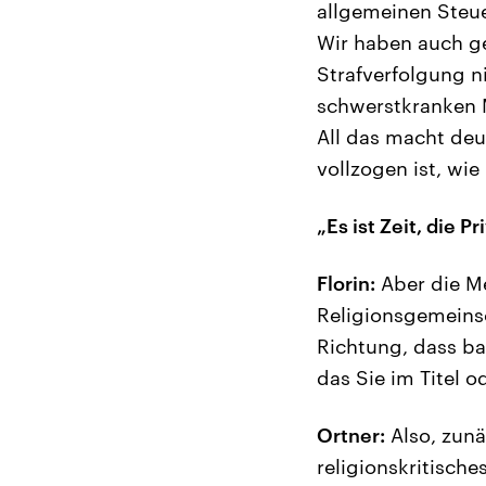
allgemeinen Steue
Wir haben auch ge
Strafverfolgung ni
schwerstkranken 
All das macht deu
vollzogen ist, wi
„Es ist Zeit, die P
Florin:
Aber die M
Religionsgemeinsc
Richtung, dass bal
das Sie im Titel o
Ortner:
Also, zunä
religionskritisch