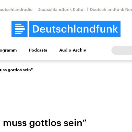
eutschlandradio
Deutschlandfunk Kultur
Deutschlandfunk No
rogramm
Podcasts
Audio-Archiv
Wirtschaft
Wissen
Kultur
Europa
Gesellschaf
uss gottlos sein"
 muss gottlos sein“
Nahostkonflikt
Iran
le Beiträge,
Aktuelle Lage und
Aktuelle Lage und