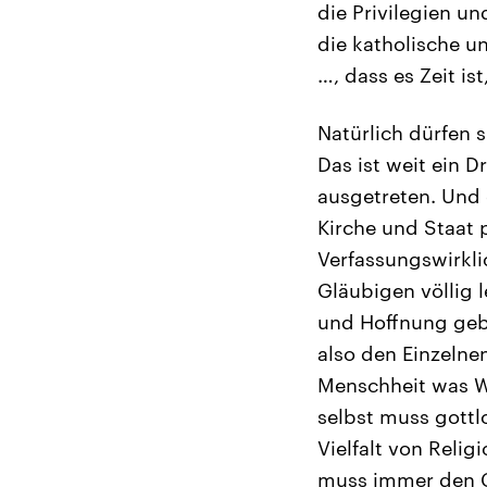
die Privilegien u
die katholische u
…, dass es Zeit is
Natürlich dürfen s
Das ist weit ein 
ausgetreten. Und 
Kirche und Staat 
Verfassungswirklic
Gläubigen völlig 
und Hoffnung gebe
also den Einzelnen
Menschheit was Wu
selbst muss gottlo
Vielfalt von Reli
muss immer den Gl