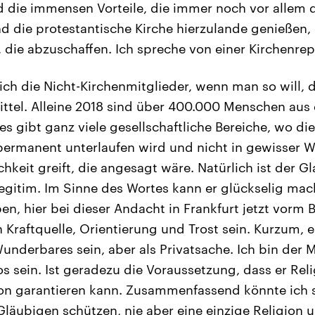
nd die immensen Vorteile, die immer noch vor allem 
nd die protestantische Kirche hierzulande genießen, 
t, die abzuschaffen. Ich spreche von einer Kirchenre
ich die Nicht-Kirchenmitglieder, wenn man so will, d
Drittel. Alleine 2018 sind über 400.000 Menschen au
es gibt ganz viele gesellschaftliche Bereiche, wo d
permanent unterlaufen wird und nicht in gewisser W
hkeit greift, die angesagt wäre. Natürlich ist der G
legitim. Im Sinne des Wortes kann er glückselig mac
n, hier bei dieser Andacht in Frankfurt jetzt vorm 
 Kraftquelle, Orientierung und Trost sein. Kurzum, e
nderbares sein, aber als Privatsache. Ich bin der 
s sein. Ist geradezu die Voraussetzung, dass er Relig
gion garantieren kann. Zusammenfassend könnte ich 
äubigen schützen, nie aber eine einzige Religion u