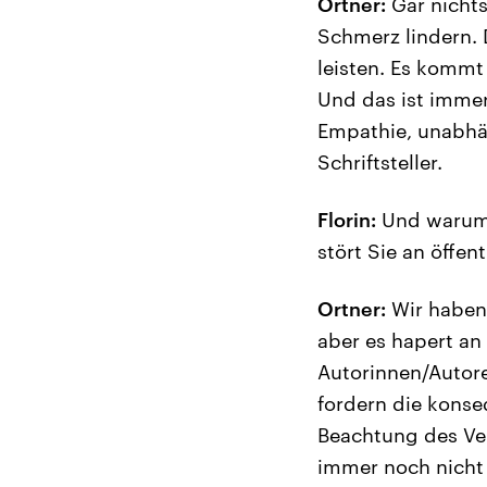
Ortner:
Gar nichts
Schmerz lindern.
leisten. Es kommt
Und das ist immer
Empathie, unabhän
Schriftsteller.
Florin:
Und warum h
stört Sie an öffen
Ortner:
Wir haben 
aber es hapert an
Autorinnen/Autore
fordern die konse
Beachtung des Ver
immer noch nicht