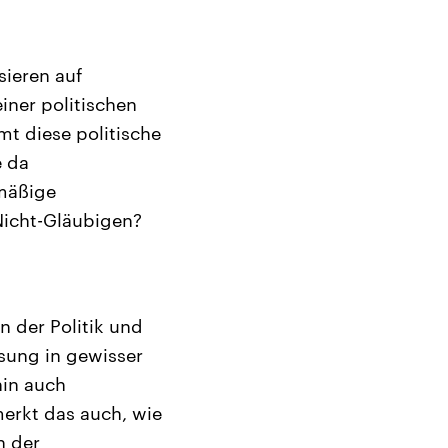
sieren auf
iner politischen
t diese politische
e da
smäßige
Nicht-Gläubigen?
 der Politik und
ösung in gewisser
hin auch
erkt das auch, wie
h der