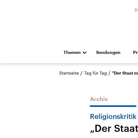
D
Themen
Sendungen
P
Die Nachrichten
Politik
/
/
Startseite
Tag für Tag
"Der Staat m
Hörspiel und Feature
Musik
Archiv
Religionskritik
„Der Staat
Landtagswahl Sachsen-
USA
Anhalt 2026
Aktuel