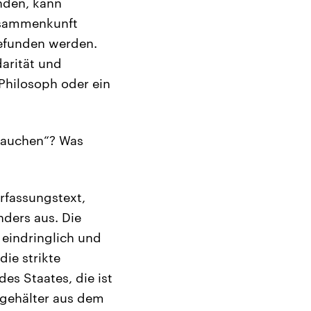
enden, kann
Zusammenkunft
gefunden werden.
darität und
 Philosoph oder ein
brauchen“? Was
rfassungstext,
nders aus. Die
 eindringlich und
ie strikte
es Staates, die ist
sgehälter aus dem