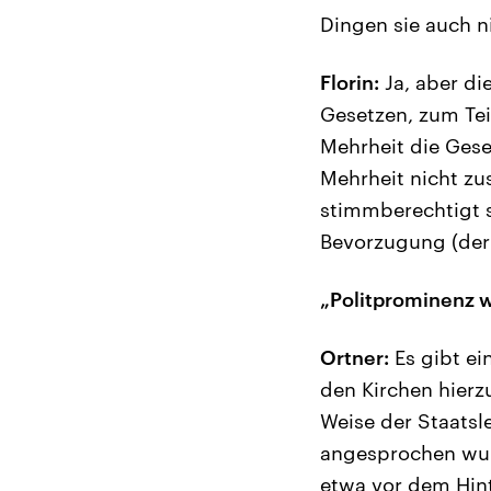
Dingen sie auch n
Florin:
Ja, aber di
Gesetzen, zum Tei
Mehrheit die Ges
Mehrheit nicht zu
stimmberechtigt s
Bevorzugung (der 
„Politprominenz w
Ortner:
Es gibt ei
den Kirchen hierz
Weise der Staatsle
angesprochen wur
etwa vor dem Hint