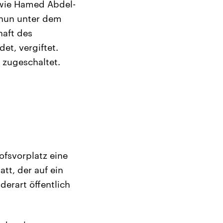
 wie Hamed Abdel-
nun unter dem
haft des
et, vergiftet.
t zugeschaltet.
ofsvorplatz eine
tt, der auf ein
erart öffentlich