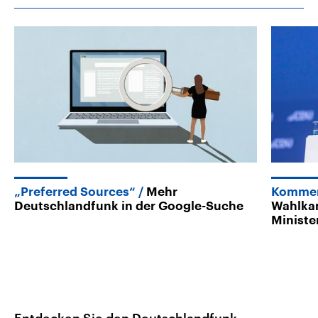
„Preferred Sources“
Mehr
Kommen
Deutschlandfunk in der Google-Suche
Wahlka
Ministe
Entdecken Sie den Deutschlandfunk