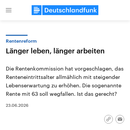
Close
menu
Rentenreform
Themen
Länger leben, länger arbeiten
Die Rentenkommission hat vorgeschlagen, das
Renteneintrittsalter allmählich mit steigender
Lebenserwartung zu erhöhen. Die sogenannte
Rente mit 63 soll wegfallen. Ist das gerecht?
Landtagswahl Sachsen-Anhalt
USA
23.06.2026
2026
Aktuelle Beiträge, Analys
Alle Informationen
Hintergründe
Sachsen-Anhalt wählt am 6.
Wirtschaftlich und militäri
September 2026 einen neuen
gehören die Vereinigten S
Link
Emai
Landtag. Seit 2021 wird das
den mächtigsten Ländern 
kopieren/te
Bundesland von einer Koalition aus
mit großem Einfluss auf d