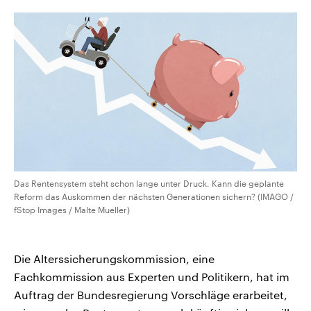
CDU, SPD und FDP regiert.-
aktuelle Weltgeschehen.
Umfragen, Prognosen,
Wahlprogramme, aktuelle Berichte
Sendungen
Programm
Podcasts
und Hintergründe zu den Parteien
und Kandidaten der anstehenden
Wahl.
Audio-Archiv
Das Rentensystem steht schon lange unter Druck. Kann die geplante
Reform das Auskommen der nächsten Generationen sichern? (IMAGO /
fStop Images / Malte Mueller)
Die Alterssicherungskommission, eine
Fachkommission aus Experten und Politikern, hat im
Auftrag der Bundesregierung Vorschläge erarbeitet,