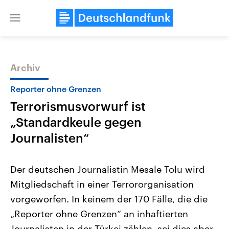
Close
menu
Archiv
Themen
Reporter ohne Grenzen
Terrorismusvorwurf ist
„Standardkeule gegen
Journalisten“
Der deutschen Journalistin Mesale Tolu wird
Landtagswahl Sachsen-Anhalt
USA
Mitgliedschaft in einer Terrororganisation
2026
Aktuelle Beiträge, Analys
Alle Informationen
Hintergründe
vorgeworfen. In keinem der 170 Fälle, die die
Sachsen-Anhalt wählt am 6.
Wirtschaftlich und militäri
September 2026 einen neuen
gehören die Vereinigten S
„Reporter ohne Grenzen“ an inhaftierten
Landtag. Seit 2021 wird das
den mächtigsten Ländern 
Bundesland von einer Koalition aus
Journalisten in der Türkei zählen, sei dies aber
mit großem Einfluss auf d