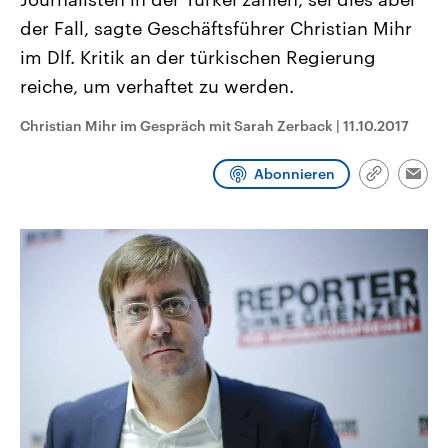
CDU, SPD und FDP regiert.-
aktuelle Weltgeschehen.
der Fall, sagte Geschäftsführer Christian Mihr
Umfragen, Prognosen,
Wahlprogramme, aktuelle Berichte
im Dlf. Kritik an der türkischen Regierung
Sendungen
Programm
Podcasts
und Hintergründe zu den Parteien
und Kandidaten der anstehenden
reiche, um verhaftet zu werden.
Wahl.
Audio-Archiv
Christian Mihr im Gespräch mit Sarah Zerback
|
11.10.2017
Abonnieren
Link
Emai
kopieren/te