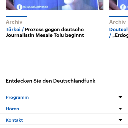
Archiv
Archiv
Türkei
Prozess gegen deutsche
Deutsch
Journalistin Mesale Tolu beginnt
„Erdog
Entdecken Sie den Deutschlandfunk
Programm
Programm
Hören
Alle Sendungen
Livestream
Kontakt
Die Nachrichten
Audios