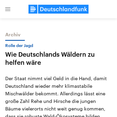
Close
menu
Archiv
Themen
Rolle der Jagd
Wie Deutschlands Wäldern zu
helfen wäre
Der Staat nimmt viel Geld in die Hand, damit
Deutschland wieder mehr klimastabile
Landtagswahl Sachsen-Anhalt
USA
Mischwälder bekommt. Allerdings lässt eine
2026
Aktuelle Beiträge, Analys
Alle Informationen
Hintergründe
große Zahl Rehe und Hirsche die jungen
Sachsen-Anhalt wählt am 6.
Wirtschaftlich und militäri
September 2026 einen neuen
gehören die Vereinigten S
Bäume vielerorts nicht weit genug kommen,
Landtag. Seit 2021 wird das
den mächtigsten Ländern 
dass sie robuste Wald-Ökosysteme bilden.
Bundesland von einer Koalition aus
mit großem Einfluss auf d