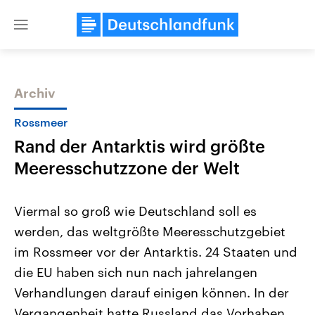
Close
menu
Archiv
Themen
Rossmeer
Rand der Antarktis wird größte
Meeresschutzzone der Welt
Viermal so groß wie Deutschland soll es
werden, das weltgrößte Meeresschutzgebiet
Landtagswahl Sachsen-Anhalt
USA
im Rossmeer vor der Antarktis. 24 Staaten und
2026
Aktuelle Beiträge, Analys
Alle Informationen
Hintergründe
die EU haben sich nun nach jahrelangen
Sachsen-Anhalt wählt am 6.
Wirtschaftlich und militäri
September 2026 einen neuen
gehören die Vereinigten S
Verhandlungen darauf einigen können. In der
Landtag. Seit 2021 wird das
den mächtigsten Ländern 
Vergangenheit hatte Russland das Vorhaben
Bundesland von einer Koalition aus
mit großem Einfluss auf d