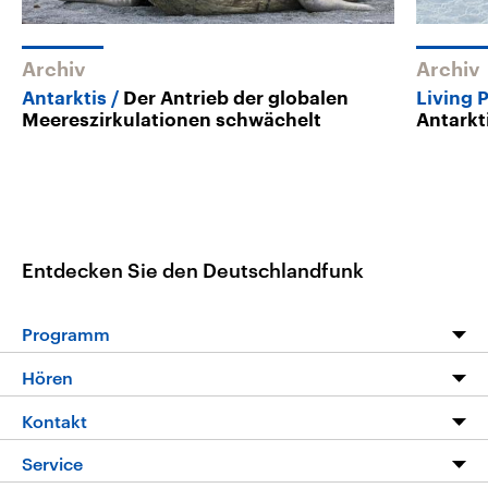
Archiv
Archiv
Antarktis
Der Antrieb der globalen
Living 
Meereszirkulationen schwächelt
Antarkt
Entdecken Sie den Deutschlandfunk
Programm
Programm
Hören
Alle Sendungen
Livestream
Kontakt
Die Nachrichten
Audios
Hörerservice
Service
Nachrichtenleicht
Podcasts