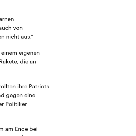
dernen
 auch von
n nicht aus.“
h einem eigenen
Rakete, die an
llten ihre Patriots
nd gegen eine
r Politiker
em am Ende bei