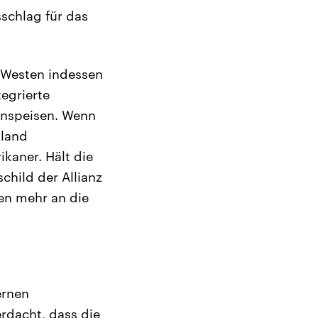
schlag für das
 Westen indessen
egrierte
einspeisen. Wenn
sland
kaner. Hält die
hild der Allianz
ten mehr an die
ernen
rdacht, dass die