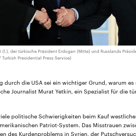
 (l.), der türkische Präsident Erdogan (Mitte) und Russlands Präsi
Turkish Presidential Press Service)
g durch die USA sei ein wichtiger Grund, warum e
sche Journalist Murat Yetkin, ein Spezialist für die t
 viele politische Schwierigkeiten beim Kauf westlich
erikanischen Patriot-System. Das Misstrauen zwis
n des Kurdenproblems in Syrien, der Putschversuch