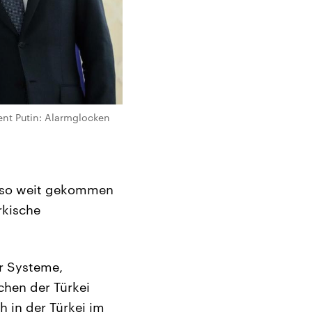
dent Putin: Alarmglocken
s so weit gekommen
ürkische
er Systeme,
chen der Türkei
 in der Türkei im