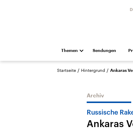
D
Themen
Sendungen
P
Die Nachrichten
Politik
/
/
Startseite
Hintergrund
Ankaras Ver
Hörspiel und Feature
Musik
Archiv
Russische Rake
Ankaras V
Landtagswahl Sachsen-
USA
Anhalt 2026
Aktuel