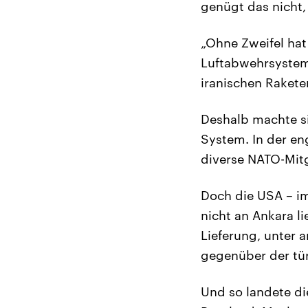
genügt das nicht,
„Ohne Zweifel hat
Luftabwehrsystem.
iranischen Rakete
Deshalb machte si
System. In der en
diverse NATO-Mitg
Doch die USA – im
nicht an Ankara l
Lieferung, unter 
gegenüber der tü
Und so landete d