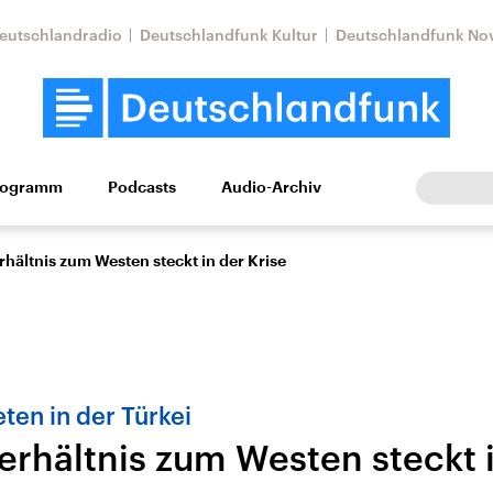
eutschlandradio
Deutschlandfunk Kultur
Deutschlandfunk No
rogramm
Podcasts
Audio-Archiv
Wirtschaft
Wissen
Kultur
Europa
Gesellschaf
hältnis zum Westen steckt in der Krise
ten in der Türkei
erhältnis zum Westen steckt i
Nahostkonflikt
Iran
le Beiträge,
Aktuelle Lage und
Aktuelle Lage und