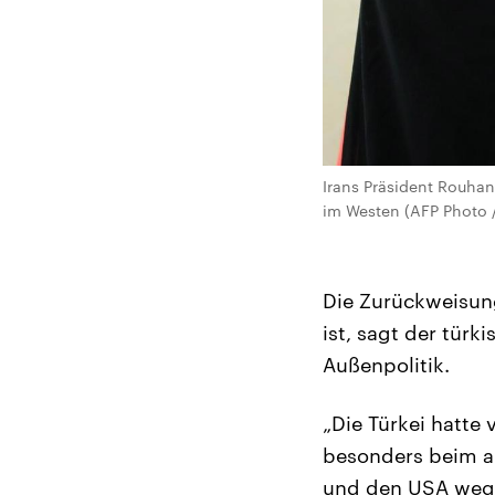
Irans Präsident Rouhani
im Westen (AFP Photo / 
Die Zurückweisun
ist, sagt der türki
Außenpolitik.
„Die Türkei hatte
besonders beim am
und den USA wege