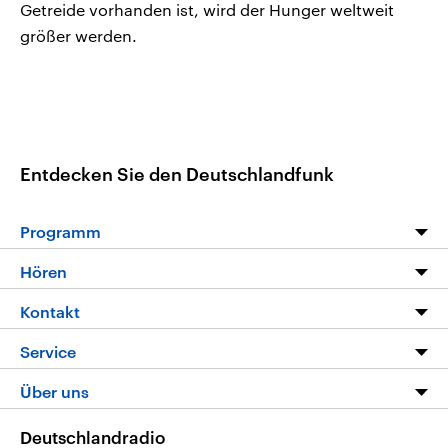
Getreide vorhanden ist, wird der Hunger weltweit
größer werden.
Entdecken Sie den Deutschlandfunk
Programm
Programm
Hören
Alle Sendungen
Livestream
Kontakt
Die Nachrichten
Audios
Hörerservice
Service
Nachrichtenleicht
Podcasts
Social Media
FAQ
Über uns
Neue Beiträge auf dlf.de
Deutschlandfunk App
Newsletter
Deutschlandradio
Themen-Schwerpunkte
Nachrichten App
Deutschlandradio