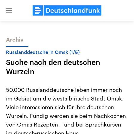
Close
menu
Archiv
Themen
Russlanddeutsche in Omsk (1/5)
Suche nach den deutschen
Wurzeln
50.000 Russlanddeutsche leben immer noch
im Gebiet um die westsibirische Stadt Omsk.
Landtagswahl Sachsen-Anhalt
USA
Viele interessieren sich für ihre deutschen
2026
Aktuelle Beiträge, Analys
Alle Informationen
Hintergründe
Wurzeln. Fündig werden sie beim Nachkochen
Sachsen-Anhalt wählt am 6.
Wirtschaftlich und militäri
September 2026 einen neuen
gehören die Vereinigten S
von Omas Rezepten – und bei Sprachkursen
Landtag. Seit 2021 wird das
den mächtigsten Ländern 
im deutsch-russischen Haus.
Bundesland von einer Koalition aus
mit großem Einfluss auf d