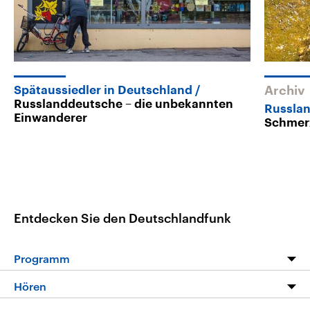
Spätaussiedler in Deutschland
Archiv
Russlanddeutsche – die unbekannten
Russlan
Einwanderer
Schmerz
Entdecken Sie den Deutschlandfunk
Programm
Programm
Hören
Alle Sendungen
Livestream