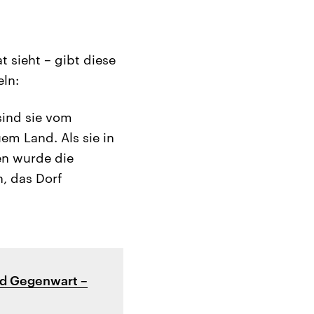
t sieht – gibt diese
eln:
sind sie vom
em Land. Als sie in
n wurde die
, das Dorf
d Gegenwart –