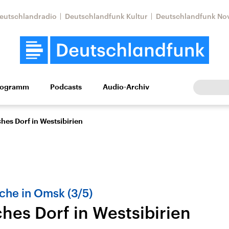
eutschlandradio
Deutschlandfunk Kultur
Deutschlandfunk No
rogramm
Podcasts
Audio-Archiv
Wirtschaft
Wissen
Kultur
Europa
Gesellschaf
hes Dorf in Westsibirien
che in Omsk (3/5)
hes Dorf in Westsibirien
Nahostkonflikt
Iran
le Beiträge,
Aktuelle Lage und
Aktuelle Lage und