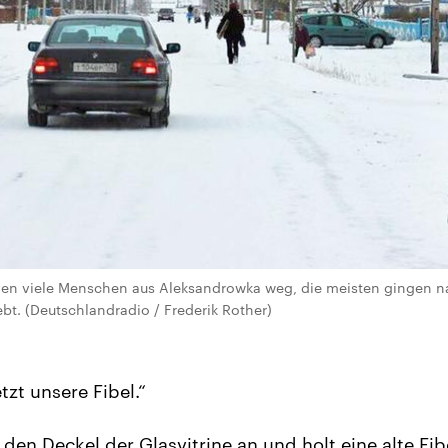
gen viele Menschen aus Aleksandrowka weg, die meisten gingen n
ebt. (Deutschlandradio / Frederik Rother)
tzt unsere Fibel.“
den Deckel der Glasvitrine an und holt eine alte Fib