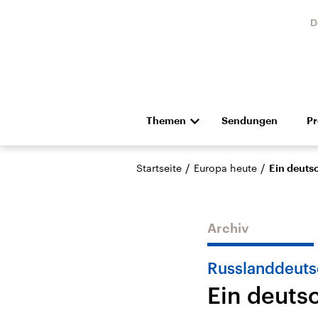
D
Themen
Sendungen
P
Die Nachrichten
Politik
/
/
Startseite
Europa heute
Ein deutsc
Hörspiel und Feature
Musik
Archiv
Russlanddeuts
Ein deutsc
Landtagswahl Sachsen-
USA
Anhalt 2026
Aktuel