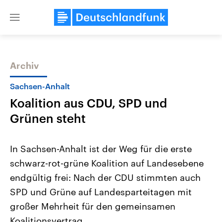
Close
menu
Archiv
Themen
Sachsen-Anhalt
Koalition aus CDU, SPD und
Grünen steht
In Sachsen-Anhalt ist der Weg für die erste
schwarz-rot-grüne Koalition auf Landesebene
Landtagswahl Sachsen-Anhalt
USA
endgültig frei: Nach der CDU stimmten auch
2026
Aktuelle Beiträge, Analys
Alle Informationen
Hintergründe
SPD und Grüne auf Landesparteitagen mit
Sachsen-Anhalt wählt am 6.
Wirtschaftlich und militäri
September 2026 einen neuen
gehören die Vereinigten S
großer Mehrheit für den gemeinsamen
Landtag. Seit 2021 wird das
den mächtigsten Ländern 
Koalitionsvertrag.
Bundesland von einer Koalition aus
mit großem Einfluss auf d