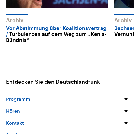
Archiv
Archiv
Vor Abstimmung über Koalitionsvertrag
Sachse
Turbulenzen auf dem Weg zum „Kenia-
Vernunf
Bündnis“
Entdecken Sie den Deutschlandfunk
Programm
Programm
Hören
Alle Sendungen
Livestream
Kontakt
Die Nachrichten
Audios
Hörerservice