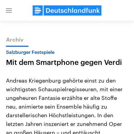
Close
menu
Archiv
Themen
Salzburger Festspiele
Mit dem Smartphone gegen Verdi
Andreas Kriegenburg gehörte einst zu den
wichtigsten Schauspielregisseuren, mit einer
ungeheuren Fantasie erzählte er alte Stoffe
Landtagswahl Sachsen-Anhalt
USA
neu, animierte sein Ensemble häufig zu
2026
Aktuelle Beiträge, Analys
Alle Informationen
darstellerischen Höchstleistungen. In den
Hintergründe
Sachsen-Anhalt wählt am 6.
Wirtschaftlich und militäri
letzten Jahren inszeniert er zunehmend Oper
September 2026 einen neuen
gehören die Vereinigten S
Landtag. Seit 2021 wird das
den mächtigsten Ländern 
an großen Häusern – und enttäuscht
Bundesland von einer Koalition aus
mit großem Einfluss auf d