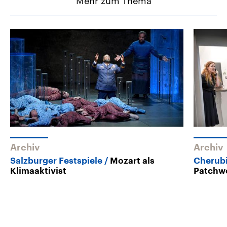
Mehr zum Thema
Archiv
Archiv
Salzburger Festspiele
Mozart als
Cherubi
Klimaaktivist
Patchwo